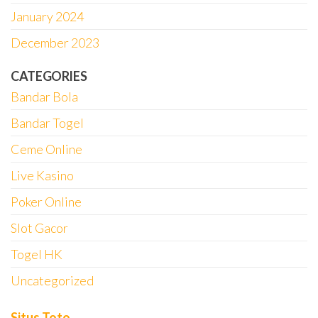
January 2024
December 2023
CATEGORIES
Bandar Bola
Bandar Togel
Ceme Online
Live Kasino
Poker Online
Slot Gacor
Togel HK
Uncategorized
Situs Toto