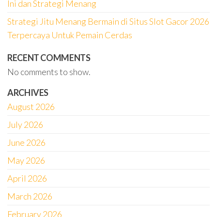
Ini dan Strategi Menang
Strategi Jitu Menang Bermain di Situs Slot Gacor 2026
Terpercaya Untuk Pemain Cerdas
RECENT COMMENTS
No comments to show.
ARCHIVES
August 2026
July 2026
June 2026
May 2026
April 2026
March 2026
February 2026