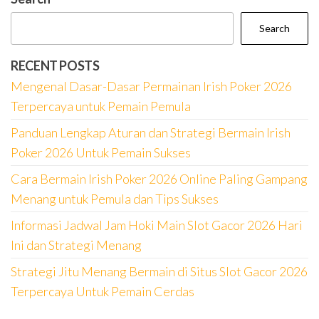
Search
RECENT POSTS
Mengenal Dasar-Dasar Permainan Irish Poker 2026
Terpercaya untuk Pemain Pemula
Panduan Lengkap Aturan dan Strategi Bermain Irish
Poker 2026 Untuk Pemain Sukses
Cara Bermain Irish Poker 2026 Online Paling Gampang
Menang untuk Pemula dan Tips Sukses
Informasi Jadwal Jam Hoki Main Slot Gacor 2026 Hari
Ini dan Strategi Menang
Strategi Jitu Menang Bermain di Situs Slot Gacor 2026
Terpercaya Untuk Pemain Cerdas