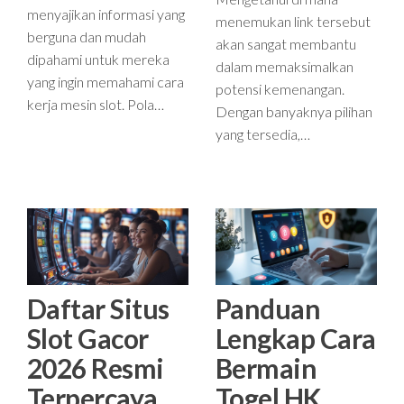
menyajikan informasi yang
menemukan link tersebut
berguna dan mudah
akan sangat membantu
dipahami untuk mereka
dalam memaksimalkan
yang ingin memahami cara
potensi kemenangan.
kerja mesin slot. Pola…
Dengan banyaknya pilihan
yang tersedia,…
Daftar Situs
Panduan
Slot Gacor
Lengkap Cara
2026 Resmi
Bermain
Terpercaya
Togel HK