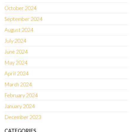
October 2024
September 2024
August 2024
July 2024
June 2024
May 2024
April 2024
March 2024
February 2024
January 2024
December 2023
CATEGORIES