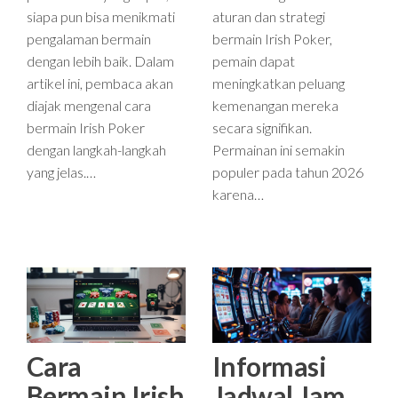
siapa pun bisa menikmati
aturan dan strategi
pengalaman bermain
bermain Irish Poker,
dengan lebih baik. Dalam
pemain dapat
artikel ini, pembaca akan
meningkatkan peluang
diajak mengenal cara
kemenangan mereka
bermain Irish Poker
secara signifikan.
dengan langkah-langkah
Permainan ini semakin
yang jelas.…
populer pada tahun 2026
karena…
Cara
Informasi
Bermain Irish
Jadwal Jam