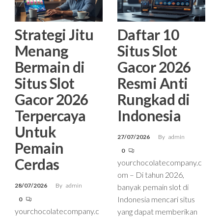
Strategi Jitu
Daftar 10
Menang
Situs Slot
Bermain di
Gacor 2026
Situs Slot
Resmi Anti
Gacor 2026
Rungkad di
Terpercaya
Indonesia
Untuk
27/07/2026
By
admin
Pemain
0
Cerdas
yourchocolatecompany.c
om – Di tahun 2026,
28/07/2026
By
admin
banyak pemain slot di
Indonesia mencari situs
0
yourchocolatecompany.c
yang dapat memberikan