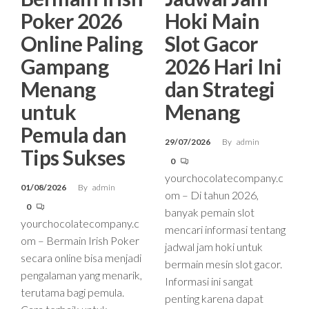
Poker 2026
Hoki Main
Online Paling
Slot Gacor
Gampang
2026 Hari Ini
Menang
dan Strategi
untuk
Menang
Pemula dan
29/07/2026
By
admin
Tips Sukses
0
yourchocolatecompany.c
01/08/2026
By
admin
om – Di tahun 2026,
0
banyak pemain slot
yourchocolatecompany.c
mencari informasi tentang
om – Bermain Irish Poker
jadwal jam hoki untuk
secara online bisa menjadi
bermain mesin slot gacor.
pengalaman yang menarik,
Informasi ini sangat
terutama bagi pemula.
penting karena dapat