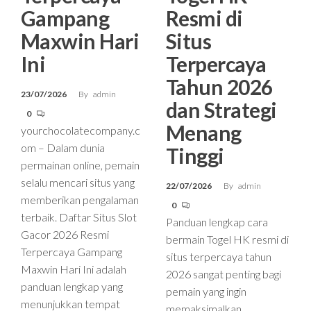
Gampang
Resmi di
Maxwin Hari
Situs
Ini
Terpercaya
Tahun 2026
23/07/2026
By
admin
dan Strategi
0
Menang
yourchocolatecompany.c
om – Dalam dunia
Tinggi
permainan online, pemain
selalu mencari situs yang
22/07/2026
By
admin
memberikan pengalaman
0
terbaik. Daftar Situs Slot
Panduan lengkap cara
Gacor 2026 Resmi
bermain Togel HK resmi di
Terpercaya Gampang
situs terpercaya tahun
Maxwin Hari Ini adalah
2026 sangat penting bagi
panduan lengkap yang
pemain yang ingin
menunjukkan tempat
memaksimalkan