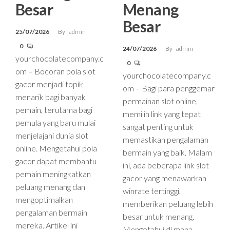
Besar
Menang
Besar
25/07/2026
By
admin
0
24/07/2026
By
admin
yourchocolatecompany.c
0
om – Bocoran pola slot
yourchocolatecompany.c
gacor menjadi topik
om – Bagi para penggemar
menarik bagi banyak
permainan slot online,
pemain, terutama bagi
memilih link yang tepat
pemula yang baru mulai
sangat penting untuk
menjelajahi dunia slot
memastikan pengalaman
online. Mengetahui pola
bermain yang baik. Malam
gacor dapat membantu
ini, ada beberapa link slot
pemain meningkatkan
gacor yang menawarkan
peluang menang dan
winrate tertinggi,
mengoptimalkan
memberikan peluang lebih
pengalaman bermain
besar untuk menang.
mereka. Artikel ini
Mengetahui di mana