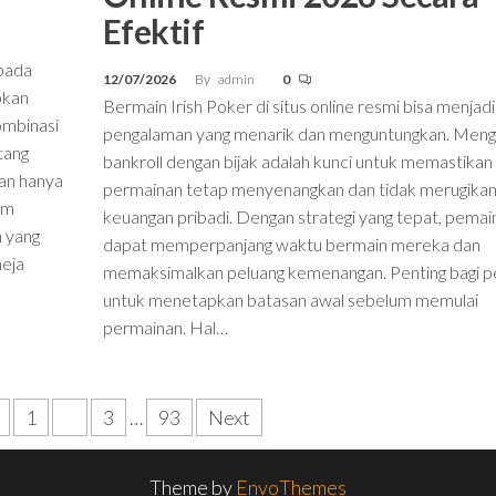
Efektif
pada
12/07/2026
By
admin
0
pkan
Bermain Irish Poker di situs online resmi bisa menjadi
ombinasi
pengalaman yang menarik dan menguntungkan. Meng
tang
bankroll dengan bijak adalah kunci untuk memastikan
kan hanya
permainan tetap menyenangkan dan tidak merugika
am
keuangan pribadi. Dengan strategi yang tepat, pemai
n yang
dapat memperpanjang waktu bermain mereka dan
meja
memaksimalkan peluang kemenangan. Penting bagi 
untuk menetapkan batasan awal sebelum memulai
permainan. Hal…
1
2
3
…
93
Next
Theme by
EnvoThemes