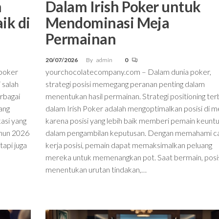
n
Dalam Irish Poker untuk
ik di
Mendominasi Meja
Permainan
20/07/2026
By
admin
0
poker
yourchocolatecompany.com – Dalam dunia poker,
 salah
strategi posisi memegang peranan penting dalam
erbagai
menentukan hasil permainan. Strategi positioning ter
ang
dalam Irish Poker adalah mengoptimalkan posisi di me
kasi yang
karena posisi yang lebih baik memberi pemain keunt
ahun 2026
dalam pengambilan keputusan. Dengan memahami c
api juga
kerja posisi, pemain dapat memaksimalkan peluang
mereka untuk memenangkan pot. Saat bermain, posi
menentukan urutan tindakan,…