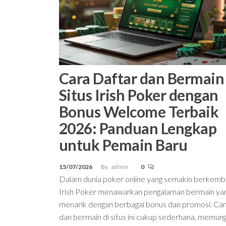
Cara Daftar dan Bermain 
Situs Irish Poker dengan
Bonus Welcome Terbaik
2026: Panduan Lengkap
untuk Pemain Baru
15/07/2026
By
admin
0
Dalam dunia poker online yang semakin berkemba
Irish Poker menawarkan pengalaman bermain ya
menarik dengan berbagai bonus dan promosi. Car
dan bermain di situs ini cukup sederhana, memun