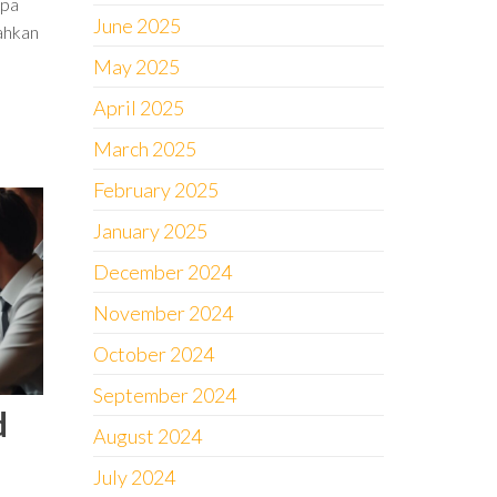
apa
June 2025
ahkan
May 2025
April 2025
March 2025
February 2025
January 2025
December 2024
November 2024
October 2024
September 2024
d
August 2024
July 2024