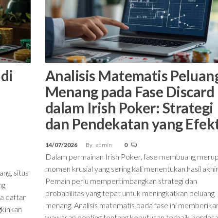
di
Analisis Matematis Peluan
Menang pada Fase Discard
dalam Irish Poker: Strategi
dan Pendekatan yang Efekt
14/07/2026
By
admin
0
Dalam permainan Irish Poker, fase membuang meru
momen krusial yang sering kali menentukan hasil akhir
ng, situs
Pemain perlu mempertimbangkan strategi dan
ng
probabilitas yang tepat untuk meningkatkan peluang
a daftar
menang. Analisis matematis pada fase ini memberika
gkinkan
wawasan penting tentang keputusan terbaik berdas