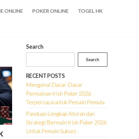
E ONLINE
POKER ONLINE
TOGEL HK
Search
Search
RECENT POSTS
Mengenal Dasar-Dasar
Permainan Irish Poker 2026
Terpercaya untuk Pemain Pemula
Panduan Lengkap Aturan dan
Strategi Bermain Irish Poker 2026
k
Untuk Pemain Sukses