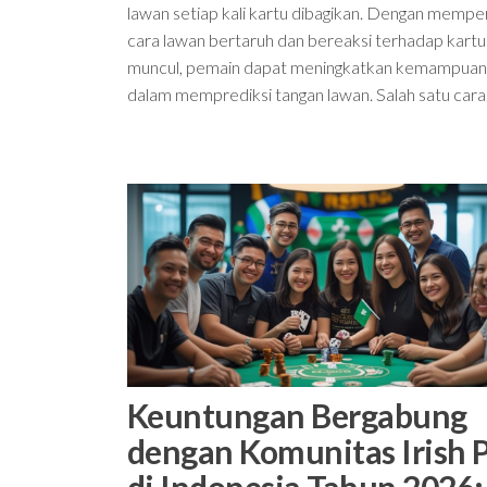
lawan setiap kali kartu dibagikan. Dengan mempe
cara lawan bertaruh dan bereaksi terhadap kartu
muncul, pemain dapat meningkatkan kemampua
dalam memprediksi tangan lawan. Salah satu car
Keuntungan Bergabung
dengan Komunitas Irish 
di Indonesia Tahun 2026: