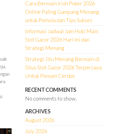
Cara Bermain Irish Poker 2026
Online Paling Gampang Menang
untuk Pemula dan Tips Sukses
Informasi Jadwal Jam Hoki Main
Slot Gacor 2026 Hari Ini dan
Strategi Menang
Strategi Jitu Menang Bermain di
baik
ja,
Situs Slot Gacor 2026 Terpercaya
ungan
Untuk Pemain Cerdas
ara
RECENT COMMENTS
si
No comments to show.
ARCHIVES
August 2026
July 2026