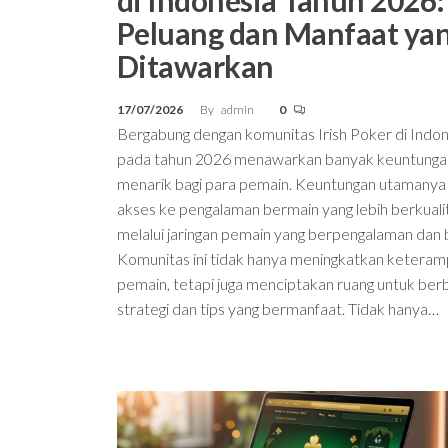
Peluang dan Manfaat ya
Ditawarkan
17/07/2026
By
admin
0
Bergabung dengan komunitas Irish Poker di Indon
pada tahun 2026 menawarkan banyak keuntunga
menarik bagi para pemain. Keuntungan utamanya
akses ke pengalaman bermain yang lebih berkuali
melalui jaringan pemain yang berpengalaman dan
Komunitas ini tidak hanya meningkatkan keteram
pemain, tetapi juga menciptakan ruang untuk ber
strategi dan tips yang bermanfaat. Tidak hanya…