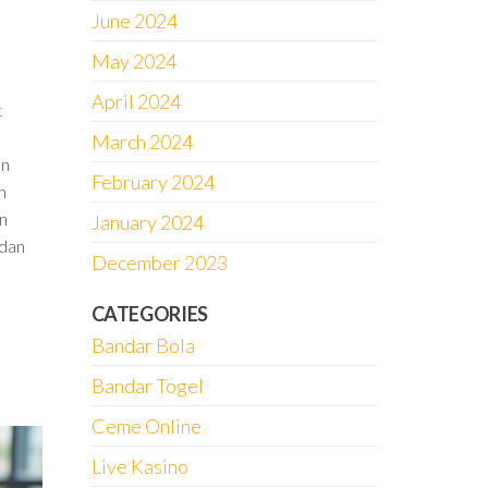
June 2024
May 2024
April 2024
t
March 2024
an
February 2024
n
n
January 2024
 dan
December 2023
CATEGORIES
Bandar Bola
Bandar Togel
Ceme Online
Live Kasino