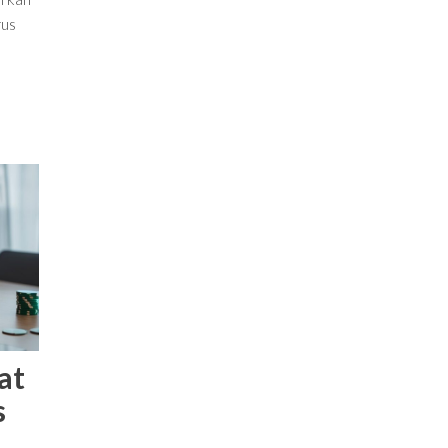
rus
at
s