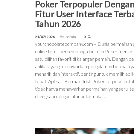
Poker Terpopuler Denga
Fitur User Interface Terba
Tahun 2026
21/07/2026
By
admin
0
yourchocolatecompany.com – Dunia permainan 
online terus berkembang, dan Irish Poker menjadi
satu pilihan favorit di kalangan pemain. Dengan b
aplikasi yang menawarkan pengalaman bermain y
menarik dan interaktif, penting untuk memilih apli
tepat. Aplikasi Bermain Irish Poker Terpopuler t
tidak hanya menawarkan permainan yang seru, tet
dilengkapi dengan fitur antarmuka…