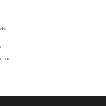
elola
n
n
pemain