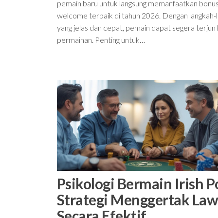
pemain baru untuk langsung memanfaatkan bonu
welcome terbaik di tahun 2026. Dengan langkah-
yang jelas dan cepat, pemain dapat segera terjun
permainan. Penting untuk…
Psikologi Bermain Irish P
Strategi Menggertak La
Secara Efektif