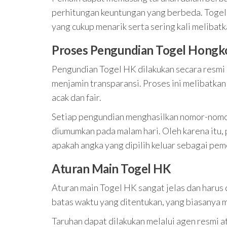
perhitungan keuntungan yang berbeda. Toge
yang cukup menarik serta sering kali melibatk
Proses Pengundian Togel Hongk
Pengundian Togel HK dilakukan secara resmi 
menjamin transparansi. Proses ini melibatka
acak dan fair.
Setiap pengundian menghasilkan nomor-nomo
diumumkan pada malam hari. Oleh karena itu,
apakah angka yang dipilih keluar sebagai pe
Aturan Main Togel HK
Aturan main Togel HK sangat jelas dan harus
batas waktu yang ditentukan, yang biasanya 
Taruhan dapat dilakukan melalui agen resmi at