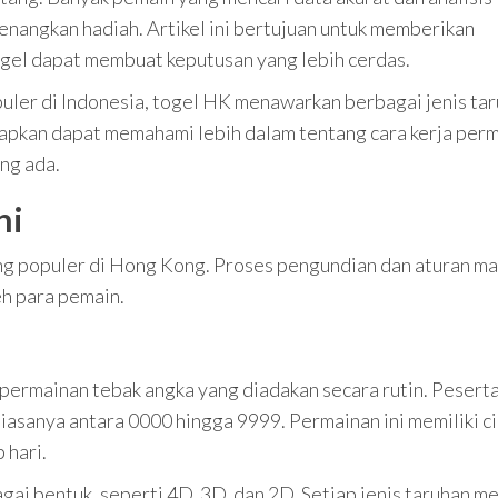
angkan hadiah. Artikel ini bertujuan untuk memberikan
gel dapat membuat keputusan yang lebih cerdas.
uler di Indonesia, togel HK menawarkan berbagai jenis tar
apkan dapat memahami lebih dalam tentang cara kerja per
ng ada.
ni
ng populer di Hong Kong. Proses pengundian dan aturan m
eh para pemain.
ermainan tebak angka yang diadakan secara rutin. Pesert
iasanya antara 0000 hingga 9999. Permainan ini memiliki ci
 hari.
i bentuk, seperti 4D, 3D, dan 2D. Setiap jenis taruhan me