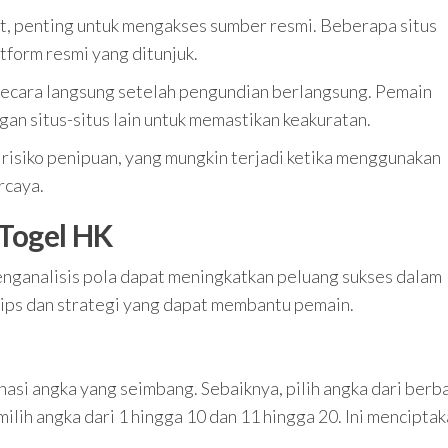
t, penting untuk mengakses sumber resmi. Beberapa situs
tform resmi yang ditunjuk.
secara langsung setelah pengundian berlangsung. Pemain
gan situs-situs lain untuk memastikan keakuratan.
isiko penipuan, yang mungkin terjadi ketika menggunakan
rcaya.
 Togel HK
ganalisis pola dapat meningkatkan peluang sukses dalam
ips dan strategi yang dapat membantu pemain.
si angka yang seimbang. Sebaiknya, pilih angka dari berb
lih angka dari 1 hingga 10 dan 11 hingga 20. Ini mencipta