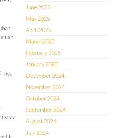
June 2025
May 2025
uhan.
April 2025
mainan
March 2025
February 2025
January 2025
ainnya
December 2024
November 2024
October 2024
a
September 2024
ri khas
August 2024
July 2024
miliki