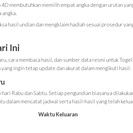
n 4D membutuhkan memilih empat angka dengan urutan yan
 angka.
ksa hasil undian dan mengklaim hadiah sesuai prosedur yan
ri Ini
baru, cara membaca hasil, dan sumber data resmi untuk Toge
 yang ingin tetap update dan akurat dalam mengikuti hasil.
ru
 hari Rabu dan Sabtu. Setiap pengundian biasanya dilakuka
 dalam mencatat jadwal serta hasil-hasil yang telah kelua
Waktu Keluaran