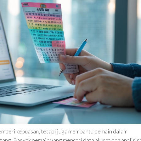
 memberi kepuasan, tetapi juga membantu pemain dalam
ang. Banyak pemain yang mencari data akurat dan analisis