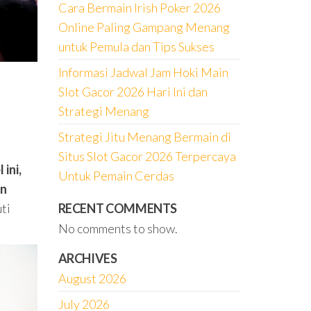
Cara Bermain Irish Poker 2026
Online Paling Gampang Menang
untuk Pemula dan Tips Sukses
Informasi Jadwal Jam Hoki Main
Slot Gacor 2026 Hari Ini dan
Strategi Menang
Strategi Jitu Menang Bermain di
Situs Slot Gacor 2026 Terpercaya
 ini,
Untuk Pemain Cerdas
an
RECENT COMMENTS
ti
No comments to show.
ARCHIVES
August 2026
July 2026