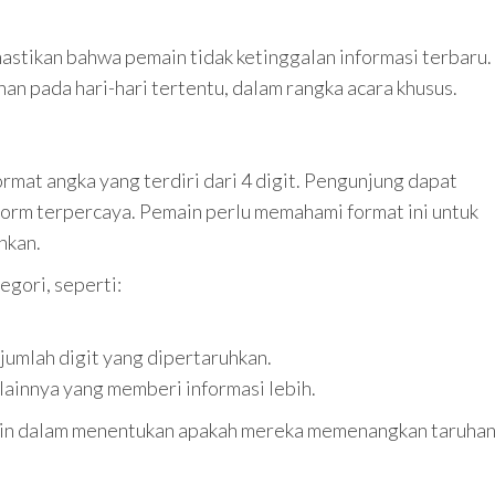
stikan bahwa pemain tidak ketinggalan informasi terbaru. 
an pada hari-hari tertentu, dalam rangka acara khusus.
rmat angka yang terdiri dari 4 digit. Pengunjung dapat
tform terpercaya. Pemain perlu memahami format ini untuk
hkan.
egori, seperti:
jumlah digit yang dipertaruhkan.
lainnya yang memberi informasi lebih.
in dalam menentukan apakah mereka memenangkan taruhan