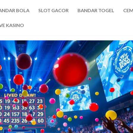
ANDAR BOLA
SLOT GACOR
BANDAR TOGEL
CEM
IVE KASINO