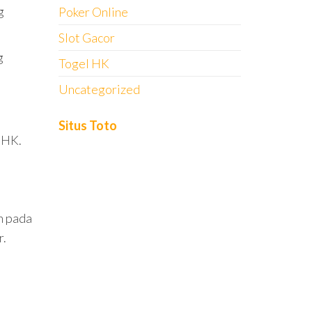
g
Poker Online
Slot Gacor
g
Togel HK
Uncategorized
Situs Toto
l HK.
n pada
r.