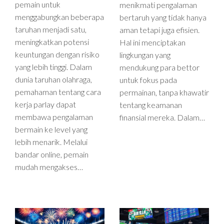
pemain untuk
menikmati pengalaman
menggabungkan beberapa
bertaruh yang tidak hanya
taruhan menjadi satu,
aman tetapi juga efisien.
meningkatkan potensi
Hal ini menciptakan
keuntungan dengan risiko
lingkungan yang
yang lebih tinggi. Dalam
mendukung para bettor
dunia taruhan olahraga,
untuk fokus pada
pemahaman tentang cara
permainan, tanpa khawatir
kerja parlay dapat
tentang keamanan
membawa pengalaman
finansial mereka. Dalam…
bermain ke level yang
lebih menarik. Melalui
bandar online, pemain
mudah mengakses…