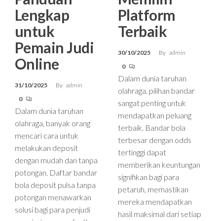
Lengkap
Platform
untuk
Terbaik
Pemain Judi
30/10/2025
By
admin
Online
0
Dalam dunia taruhan
31/10/2025
By
admin
olahraga, pilihan bandar
0
sangat penting untuk
Dalam dunia taruhan
mendapatkan peluang
olahraga, banyak orang
terbaik. Bandar bola
mencari cara untuk
terbesar dengan odds
melakukan deposit
tertinggi dapat
dengan mudah dan tanpa
memberikan keuntungan
potongan. Daftar bandar
signifikan bagi para
bola deposit pulsa tanpa
petaruh, memastikan
potongan menawarkan
mereka mendapatkan
solusi bagi para penjudi
hasil maksimal dari setiap