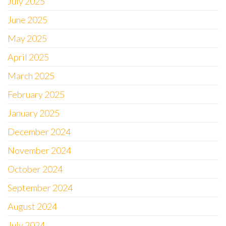
July 2025
June 2025
May 2025
April 2025
March 2025
February 2025
January 2025
December 2024
November 2024
October 2024
September 2024
August 2024
July 2024