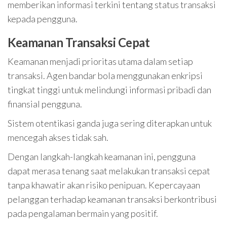
memberikan informasi terkini tentang status transaksi
kepada pengguna.
Keamanan Transaksi Cepat
Keamanan menjadi prioritas utama dalam setiap
transaksi. Agen bandar bola menggunakan enkripsi
tingkat tinggi untuk melindungi informasi pribadi dan
finansial pengguna.
Sistem otentikasi ganda juga sering diterapkan untuk
mencegah akses tidak sah.
Dengan langkah-langkah keamanan ini, pengguna
dapat merasa tenang saat melakukan transaksi cepat
tanpa khawatir akan risiko penipuan. Kepercayaan
pelanggan terhadap keamanan transaksi berkontribusi
pada pengalaman bermain yang positif.