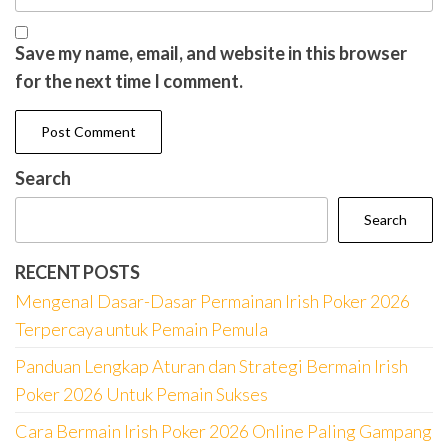
Save my name, email, and website in this browser
for the next time I comment.
Search
Search
RECENT POSTS
Mengenal Dasar-Dasar Permainan Irish Poker 2026
Terpercaya untuk Pemain Pemula
Panduan Lengkap Aturan dan Strategi Bermain Irish
Poker 2026 Untuk Pemain Sukses
Cara Bermain Irish Poker 2026 Online Paling Gampang