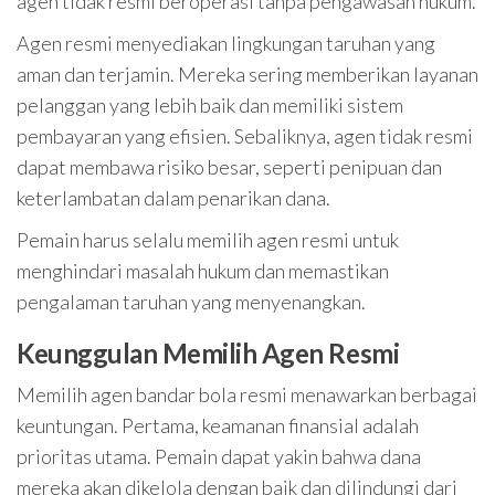
agen tidak resmi beroperasi tanpa pengawasan hukum.
Agen resmi menyediakan lingkungan taruhan yang
aman dan terjamin. Mereka sering memberikan layanan
pelanggan yang lebih baik dan memiliki sistem
pembayaran yang efisien. Sebaliknya, agen tidak resmi
dapat membawa risiko besar, seperti penipuan dan
keterlambatan dalam penarikan dana.
Pemain harus selalu memilih agen resmi untuk
menghindari masalah hukum dan memastikan
pengalaman taruhan yang menyenangkan.
Keunggulan Memilih Agen Resmi
Memilih agen bandar bola resmi menawarkan berbagai
keuntungan. Pertama, keamanan finansial adalah
prioritas utama. Pemain dapat yakin bahwa dana
mereka akan dikelola dengan baik dan dilindungi dari