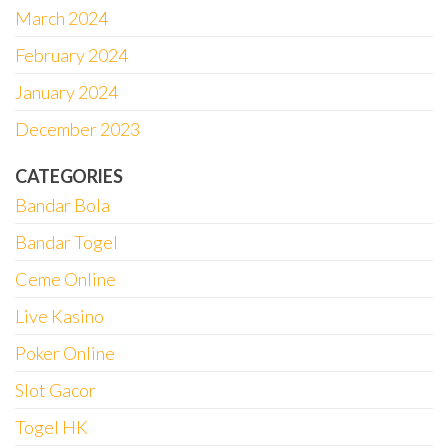
March 2024
February 2024
January 2024
December 2023
CATEGORIES
Bandar Bola
Bandar Togel
Ceme Online
Live Kasino
Poker Online
Slot Gacor
Togel HK