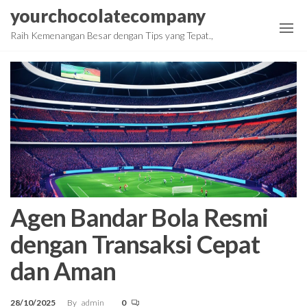
Skip
yourchocolatecompany
to
Raih Kemenangan Besar dengan Tips yang Tepat.,
the
content
Agen Bandar Bola Resmi
dengan Transaksi Cepat
dan Aman
28/10/2025
By
admin
0