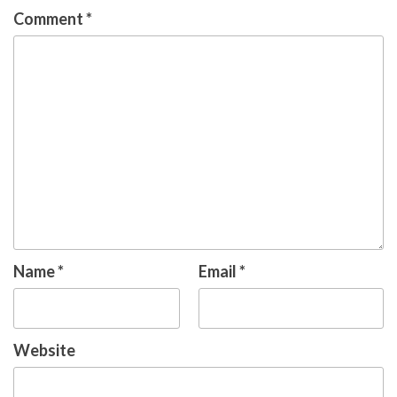
Comment
*
Name
*
Email
*
Website