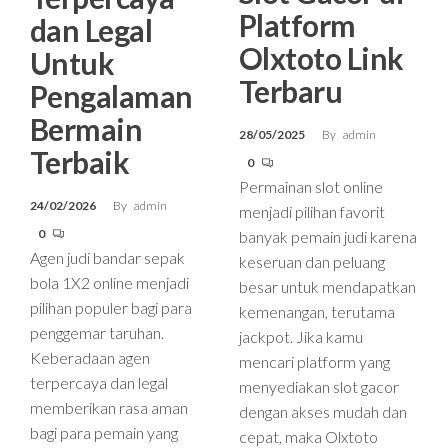
Platform
dan Legal
Olxtoto Link
Untuk
Terbaru
Pengalaman
Bermain
28/05/2025
By
admin
Terbaik
0
Permainan slot online
24/02/2026
By
admin
menjadi pilihan favorit
0
banyak pemain judi karena
Agen judi bandar sepak
keseruan dan peluang
bola 1X2 online menjadi
besar untuk mendapatkan
pilihan populer bagi para
kemenangan, terutama
penggemar taruhan.
jackpot. Jika kamu
Keberadaan agen
mencari platform yang
terpercaya dan legal
menyediakan slot gacor
memberikan rasa aman
dengan akses mudah dan
bagi para pemain yang
cepat, maka Olxtoto