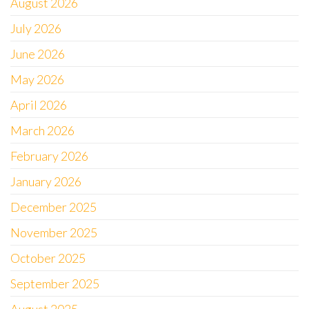
August 2026
July 2026
June 2026
May 2026
April 2026
March 2026
February 2026
January 2026
December 2025
November 2025
October 2025
September 2025
August 2025