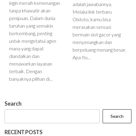
ingin meraih kemenangan
adalah jawabannya.
tanpa khawatir akan
Melalui link terbaru
penipuan. Dalam dunia
Olxtoto, kamu bisa
taruhan yang semakin
merasakan sensasi
berkembang, penting
bermain slot gacor yang
untuk mengetahui agen
menyenangkan dan
mana yang dapat
berpeluang menang besar.
diandalkan dan
Apa Itu…
menawarkan layanan
terbaik. Dengan
banyaknya pilihan di…
Search
Search
RECENT POSTS