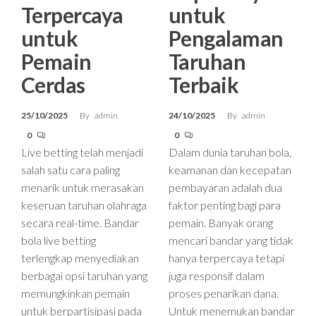
Terpercaya
untuk
untuk
Pengalaman
Pemain
Taruhan
Cerdas
Terbaik
25/10/2025
By
admin
24/10/2025
By
admin
0
0
Live betting telah menjadi
Dalam dunia taruhan bola,
salah satu cara paling
keamanan dan kecepatan
menarik untuk merasakan
pembayaran adalah dua
keseruan taruhan olahraga
faktor penting bagi para
secara real-time. Bandar
pemain. Banyak orang
bola live betting
mencari bandar yang tidak
terlengkap menyediakan
hanya terpercaya tetapi
berbagai opsi taruhan yang
juga responsif dalam
memungkinkan pemain
proses penarikan dana.
untuk berpartisipasi pada
Untuk menemukan bandar