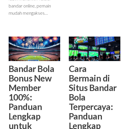
bandar online, pemain
mudah mengakses…
Bandar Bola
Cara
Bonus New
Bermain di
Member
Situs Bandar
100%:
Bola
Panduan
Terpercaya:
Lengkap
Panduan
untuk
Lengkap