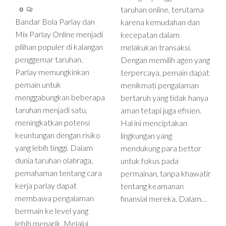
taruhan online, terutama
0
Bandar Bola Parlay dan
karena kemudahan dan
Mix Parlay Online menjadi
kecepatan dalam
pilihan populer di kalangan
melakukan transaksi.
penggemar taruhan.
Dengan memilih agen yang
Parlay memungkinkan
terpercaya, pemain dapat
pemain untuk
menikmati pengalaman
menggabungkan beberapa
bertaruh yang tidak hanya
taruhan menjadi satu,
aman tetapi juga efisien.
meningkatkan potensi
Hal ini menciptakan
keuntungan dengan risiko
lingkungan yang
yang lebih tinggi. Dalam
mendukung para bettor
dunia taruhan olahraga,
untuk fokus pada
pemahaman tentang cara
permainan, tanpa khawatir
kerja parlay dapat
tentang keamanan
membawa pengalaman
finansial mereka. Dalam…
bermain ke level yang
lebih menarik. Melalui