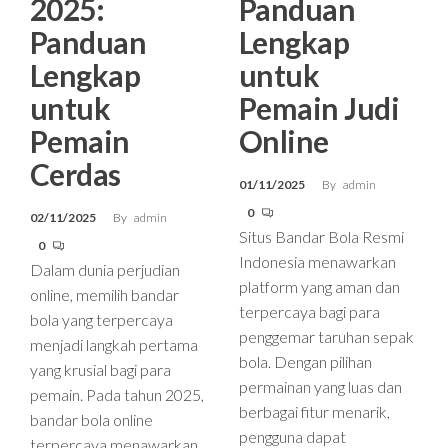
2025:
Panduan
Panduan
Lengkap
Lengkap
untuk
untuk
Pemain Judi
Pemain
Online
Cerdas
01/11/2025
By
admin
0
02/11/2025
By
admin
Situs Bandar Bola Resmi
0
Indonesia menawarkan
Dalam dunia perjudian
platform yang aman dan
online, memilih bandar
terpercaya bagi para
bola yang terpercaya
penggemar taruhan sepak
menjadi langkah pertama
bola. Dengan pilihan
yang krusial bagi para
permainan yang luas dan
pemain. Pada tahun 2025,
berbagai fitur menarik,
bandar bola online
pengguna dapat
terpercaya menawarkan