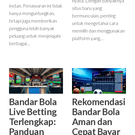
nyata. Dengan banyaknya
instan. Penawaran ini tidak
situs baru yang
hanya menguntungkan,
bermunculan, penting
tetapi juga memberikan
untuk mengetahui cara
pengguna lebih banyak
memilih dan menggunakan
peluang untuk menjelajahi
platform yang…
berbagai…
Bandar Bola
Rekomendasi
Live Betting
Bandar Bola
Terlengkap:
Aman dan
Panduan
Cepat Bayar