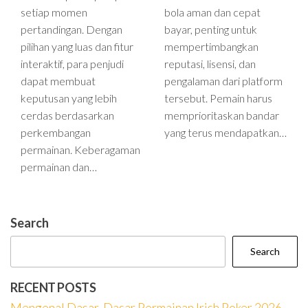
setiap momen
bola aman dan cepat
pertandingan. Dengan
bayar, penting untuk
pilihan yang luas dan fitur
mempertimbangkan
interaktif, para penjudi
reputasi, lisensi, dan
dapat membuat
pengalaman dari platform
keputusan yang lebih
tersebut. Pemain harus
cerdas berdasarkan
memprioritaskan bandar
perkembangan
yang terus mendapatkan…
permainan. Keberagaman
permainan dan…
Search
Search
RECENT POSTS
Mengenal Dasar-Dasar Permainan Irish Poker 2026