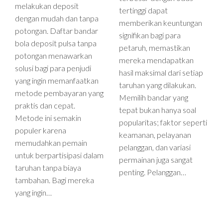
melakukan deposit
tertinggi dapat
dengan mudah dan tanpa
memberikan keuntungan
potongan. Daftar bandar
signifikan bagi para
bola deposit pulsa tanpa
petaruh, memastikan
potongan menawarkan
mereka mendapatkan
solusi bagi para penjudi
hasil maksimal dari setiap
yang ingin memanfaatkan
taruhan yang dilakukan.
metode pembayaran yang
Memilih bandar yang
praktis dan cepat.
tepat bukan hanya soal
Metode ini semakin
popularitas; faktor seperti
populer karena
keamanan, pelayanan
memudahkan pemain
pelanggan, dan variasi
untuk berpartisipasi dalam
permainan juga sangat
taruhan tanpa biaya
penting. Pelanggan…
tambahan. Bagi mereka
yang ingin…