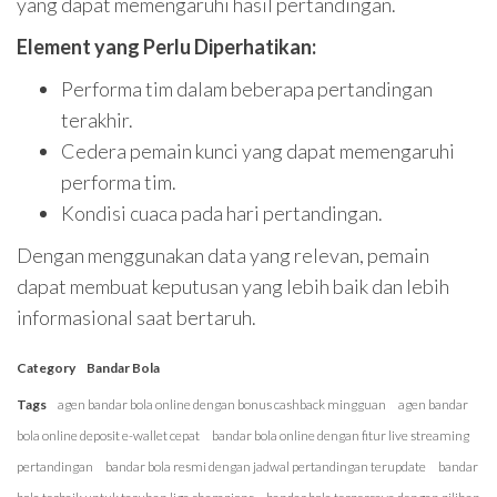
yang dapat memengaruhi hasil pertandingan.
Element yang Perlu Diperhatikan:
Performa tim dalam beberapa pertandingan
terakhir.
Cedera pemain kunci yang dapat memengaruhi
performa tim.
Kondisi cuaca pada hari pertandingan.
Dengan menggunakan data yang relevan, pemain
dapat membuat keputusan yang lebih baik dan lebih
informasional saat bertaruh.
Category
Bandar Bola
Tags
agen bandar bola online dengan bonus cashback mingguan
agen bandar
bola online deposit e-wallet cepat
bandar bola online dengan fitur live streaming
pertandingan
bandar bola resmi dengan jadwal pertandingan terupdate
bandar