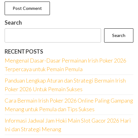
Search
Search
RECENT POSTS
Mengenal Dasar-Dasar Permainan Irish Poker 2026
Terpercaya untuk Pemain Pemula
Panduan Lengkap Aturan dan Strategi Bermain Irish
Poker 2026 Untuk Pemain Sukses
Cara Bermain Irish Poker 2026 Online Paling Gampang
Menang untuk Pemula dan Tips Sukses
Informasi Jadwal Jam Hoki Main Slot Gacor 2026 Hari
Ini dan Strategi Menang