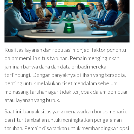
Kualitas layanan dan reputasi menjadi faktor penentu
dalam memilih situs taruhan. Pemain menginginkan
jaminan bahwa dana dan data pribadi mereka
terlindungi. Dengan banyaknya pilihan yang tersedia,
penting untuk melakukan riset mendalam sebelum
memasang taruhan agar tidak terjebak dalam penipuan
atau layanan yang buruk.
Saat ini, banyak situs yang menawarkan bonus menarik
dan fitur tambahan untuk meningkatkan pengalaman
taruhan. Pemain disarankan untuk membandingkan opsi