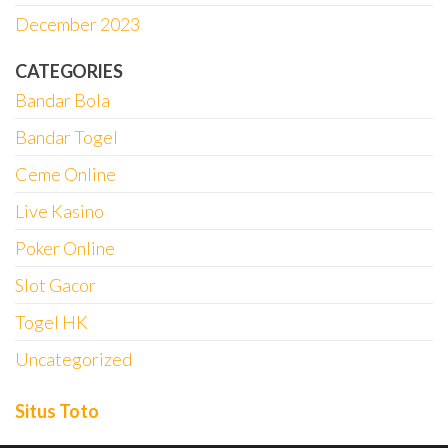
December 2023
CATEGORIES
Bandar Bola
Bandar Togel
Ceme Online
Live Kasino
Poker Online
Slot Gacor
Togel HK
Uncategorized
Situs Toto