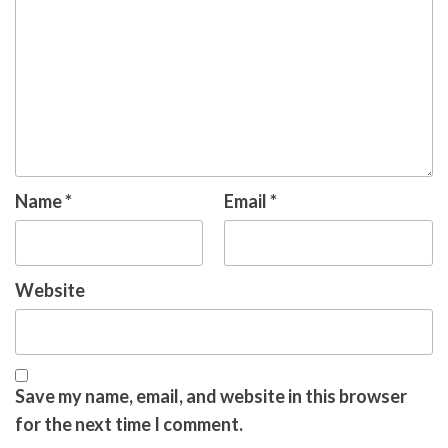
Name
*
Email
*
Website
Save my name, email, and website in this browser
for the next time I comment.