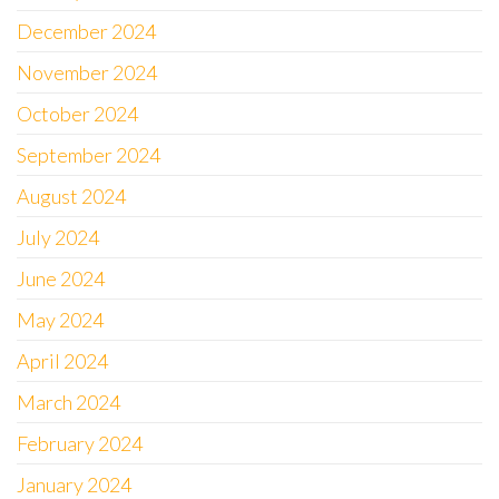
December 2024
November 2024
October 2024
September 2024
August 2024
July 2024
June 2024
May 2024
April 2024
March 2024
February 2024
January 2024