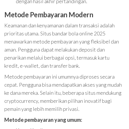
dengan hasil akhir pertandingan.
Metode Pembayaran Modern
Keamanan dan kenyamanan dalam transaksi adalah
prioritas utama. Situs bandar bola online 2025
menawarkan metode pembayaran yang fleksibel dan
aman. Pengguna dapat melakukan deposit dan
penarikan melalui berbagai opsi, termasuk kartu
kredit, e-wallet, dan transfer bank.
Metode pembayaran ini umumnya diproses secara
cepat. Pengguna bisa mendapatkan akses yang mudah
ke dana mereka. Selain itu, beberapa situs mendukung
cryptocurrency, memberikan pilihan inovatif bagi
pemain yang lebih memilih privasi.
Metode pembayaran yang umum: