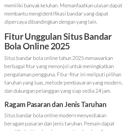
memiliki banyak keluhan. Memanfaatkan ulasan dapat
membantu mengidentifikasi bandar yang dapat
dipercaya dibandingkan dengan yang lain.
Fitur Unggulan Situs Bandar
Bola Online 2025
Situs bandar bola online tahun 2025 menawarkan
berbagai fitur yang menonjol untuk meningkatkan
pengalaman pengguna. Fitur-fitur ini meliputi pilihan
taruhan yang luas, metode pembayaran yang modern,
dan dukungan pelanggan yang siap sedia 24 jam.
Ragam Pasaran dan Jenis Taruhan
Situs bandar bola online modern menyediakan
beragam pasaran dan jenis taruhan. Pemain dapat