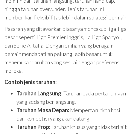
memilih dari taruhan langsung, taruhan handicap,
hingga taruhan over/under. Jenis taruhan ini
memberikan fleksibilitas lebih dalam strategi bermain.
Pasaran yang ditawarkan biasanya mencakup liga-liga
besar seperti Liga Premier Inggris, La Liga Spanyol,
dan Serie A Italia. Dengan pilihan yang beragam,
pemain mendapatkan peluang lebih besar untuk
menemukan taruhan yang sesuai dengan preferensi
mereka.
Contoh jenis taruhan:
Taruhan Langsung:
Taruhan pada pertandingan
yang sedang berlangsung.
Taruhan Masa Depan:
Mempertaruhkan hasil
dari kompetisi yang akan datang.
Taruhan Prop:
Taruhan khusus yang tidak terkait