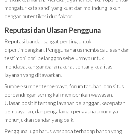
mengatur kata sandi yang kuat dan melindungi akun
dengan autentikasi dua faktor.
Reputasi dan Ulasan Pengguna
Reputasi bandar sangat penting untuk
dipertimbangkan. Pengguna harus membaca ulasan dan
testimoni dari pelanggan sebelumnya untuk
mendapatkan gambaran akurat tentang kualitas
layanan yang ditawarkan.
Sumber-sumber terpercaya, forum taruhan, dan situs
perbandingan sering kali memberikan wawasan.
Ulasan positif tentang layanan pelanggan, kecepatan
pembayaran, dan pengalaman pengguna umumnya
menunjukkan bandar yang baik.
Pengguna juga harus waspada terhadap bandh yang