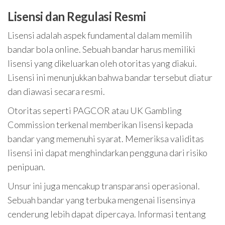
Lisensi dan Regulasi Resmi
Lisensi adalah aspek fundamental dalam memilih
bandar bola online. Sebuah bandar harus memiliki
lisensi yang dikeluarkan oleh otoritas yang diakui.
Lisensi ini menunjukkan bahwa bandar tersebut diatur
dan diawasi secara resmi.
Otoritas seperti PAGCOR atau UK Gambling
Commission terkenal memberikan lisensi kepada
bandar yang memenuhi syarat. Memeriksa validitas
lisensi ini dapat menghindarkan pengguna dari risiko
penipuan.
Unsur ini juga mencakup transparansi operasional.
Sebuah bandar yang terbuka mengenai lisensinya
cenderung lebih dapat dipercaya. Informasi tentang