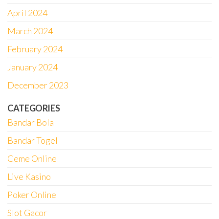
April 2024
March 2024
February 2024
January 2024
December 2023
CATEGORIES
Bandar Bola
Bandar Togel
Ceme Online
Live Kasino
Poker Online
Slot Gacor