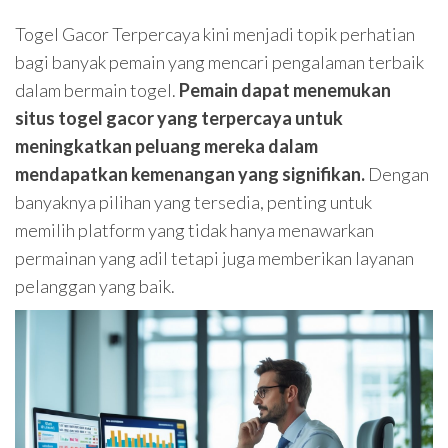
Togel Gacor Terpercaya kini menjadi topik perhatian
bagi banyak pemain yang mencari pengalaman terbaik
dalam bermain togel.
Pemain dapat menemukan
situs togel gacor yang terpercaya untuk
meningkatkan peluang mereka dalam
mendapatkan kemenangan yang signifikan.
Dengan
banyaknya pilihan yang tersedia, penting untuk
memilih platform yang tidak hanya menawarkan
permainan yang adil tetapi juga memberikan layanan
pelanggan yang baik.