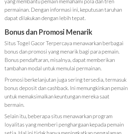
yang membantu pemain memahami pola dan tren
permainan. Dengan informasi ini, keputusan taruhan
dapat dilakukan dengan lebih tepat.
Bonus dan Promosi Menarik
Situs Togel Gacor Terpercaya menawarkan berbagai
bonus dan promosi yang menarik bagi para pemain.
Bonus pendaftaran, misalnya, dapat memberikan
tambahan modal untuk memulai permainan.
Promosi berkelanjutan juga sering tersedia, termasuk
bonus deposit dan cashback. Ini memungkinkan pemain
untuk memaksimalkan keuntungan mereka saat
bermain.
Selain itu, beberapa situs menawarkan program
loyalitas yang memberi penghargaan kepada pemain
setia. Hal ini tidak hanya meningkatkan pengalaman