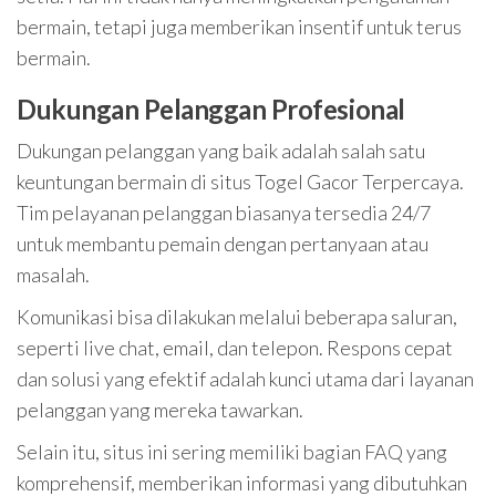
bermain, tetapi juga memberikan insentif untuk terus
bermain.
Dukungan Pelanggan Profesional
Dukungan pelanggan yang baik adalah salah satu
keuntungan bermain di situs Togel Gacor Terpercaya.
Tim pelayanan pelanggan biasanya tersedia 24/7
untuk membantu pemain dengan pertanyaan atau
masalah.
Komunikasi bisa dilakukan melalui beberapa saluran,
seperti live chat, email, dan telepon. Respons cepat
dan solusi yang efektif adalah kunci utama dari layanan
pelanggan yang mereka tawarkan.
Selain itu, situs ini sering memiliki bagian FAQ yang
komprehensif, memberikan informasi yang dibutuhkan