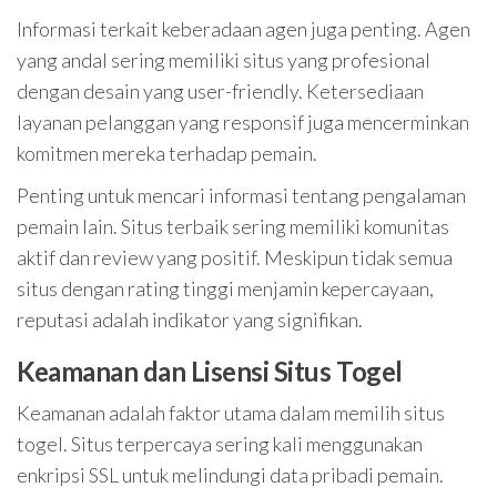
Informasi terkait keberadaan agen juga penting. Agen
yang andal sering memiliki situs yang profesional
dengan desain yang user-friendly. Ketersediaan
layanan pelanggan yang responsif juga mencerminkan
komitmen mereka terhadap pemain.
Penting untuk mencari informasi tentang pengalaman
pemain lain. Situs terbaik sering memiliki komunitas
aktif dan review yang positif. Meskipun tidak semua
situs dengan rating tinggi menjamin kepercayaan,
reputasi adalah indikator yang signifikan.
Keamanan dan Lisensi Situs Togel
Keamanan adalah faktor utama dalam memilih situs
togel. Situs terpercaya sering kali menggunakan
enkripsi SSL untuk melindungi data pribadi pemain.