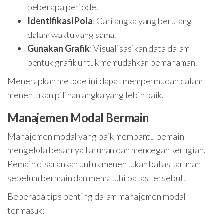
beberapa periode.
Identifikasi Pola
: Cari angka yang berulang
dalam waktu yang sama.
Gunakan Grafik
: Visualisasikan data dalam
bentuk grafik untuk memudahkan pemahaman.
Menerapkan metode ini dapat mempermudah dalam
menentukan pilihan angka yang lebih baik.
Manajemen Modal Bermain
Manajemen modal yang baik membantu pemain
mengelola besarnya taruhan dan mencegah kerugian.
Pemain disarankan untuk menentukan batas taruhan
sebelum bermain dan mematuhi batas tersebut.
Beberapa tips penting dalam manajemen modal
termasuk: