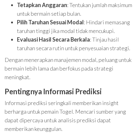
Tetapkan Anggaran
: Tentukan jumlah maksimum
untuk bermain setiap bulan.
Pilih Taruhan Sesuai Modal
: Hindari memasang
taruhan tinggi jika modal tidak mencukupi.
Evaluasi Hasil Secara Berkala
: Tinjau hasil
taruhan secara rutin untuk penyesuaian strategi.
Dengan menerapkan manajemen modal, peluang untuk
bermain lebih lama dan berfokus pada strategi
meningkat.
Pentingnya Informasi Prediksi
Informasi prediksi seringkali memberikan insight
berharga untuk pemain Togel. Mencari sumber yang
dapat dipercaya untuk analisis prediksi dapat
memberikan keunggulan.