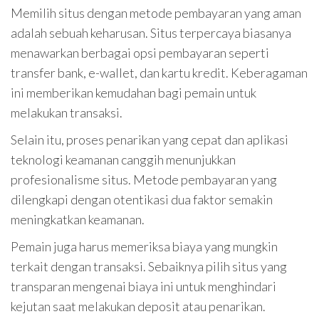
Memilih situs dengan metode pembayaran yang aman
adalah sebuah keharusan. Situs terpercaya biasanya
menawarkan berbagai opsi pembayaran seperti
transfer bank, e-wallet, dan kartu kredit. Keberagaman
ini memberikan kemudahan bagi pemain untuk
melakukan transaksi.
Selain itu, proses penarikan yang cepat dan aplikasi
teknologi keamanan canggih menunjukkan
profesionalisme situs. Metode pembayaran yang
dilengkapi dengan otentikasi dua faktor semakin
meningkatkan keamanan.
Pemain juga harus memeriksa biaya yang mungkin
terkait dengan transaksi. Sebaiknya pilih situs yang
transparan mengenai biaya ini untuk menghindari
kejutan saat melakukan deposit atau penarikan.