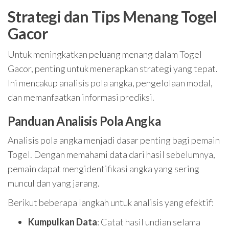
Strategi dan Tips Menang Togel
Gacor
Untuk meningkatkan peluang menang dalam Togel
Gacor, penting untuk menerapkan strategi yang tepat.
Ini mencakup analisis pola angka, pengelolaan modal,
dan memanfaatkan informasi prediksi.
Panduan Analisis Pola Angka
Analisis pola angka menjadi dasar penting bagi pemain
Togel. Dengan memahami data dari hasil sebelumnya,
pemain dapat mengidentifikasi angka yang sering
muncul dan yang jarang.
Berikut beberapa langkah untuk analisis yang efektif:
Kumpulkan Data
: Catat hasil undian selama