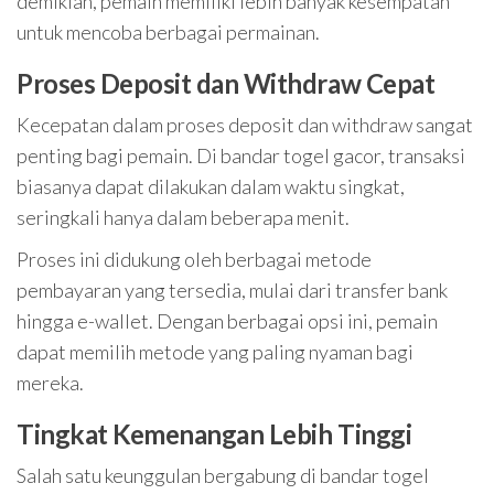
demikian, pemain memiliki lebih banyak kesempatan
untuk mencoba berbagai permainan.
Proses Deposit dan Withdraw Cepat
Kecepatan dalam proses deposit dan withdraw sangat
penting bagi pemain. Di bandar togel gacor, transaksi
biasanya dapat dilakukan dalam waktu singkat,
seringkali hanya dalam beberapa menit.
Proses ini didukung oleh berbagai metode
pembayaran yang tersedia, mulai dari transfer bank
hingga e-wallet. Dengan berbagai opsi ini, pemain
dapat memilih metode yang paling nyaman bagi
mereka.
Tingkat Kemenangan Lebih Tinggi
Salah satu keunggulan bergabung di bandar togel