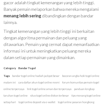
gacor adalah tingkat kemenangan yang lebih tinggi.
Banyak pemain melaporkan bahwa mereka mengalami
menang lebih sering
dibandingkan dengan bandar
lainnya.
Tingkat kemenangan yang lebih tinggi ini berkaitan
dengan algoritma permainan dan peluang yang
ditawarkan. Pemain yang cermat dapat memanfaatkan
informasi ini untuk meningkatkan peluang mereka
dalam setiap permainan yang dimainkan.
Category
Bandar Togel
Tags
bandar togel online hadiah jackpot besar
bocoran angka hoki togel online
malam ini
cara daftar akun togel online resmi
forum komunitas pemain togel
online terpercaya
link togel online aman dan terpercaya
panduan lengkap
taruhan togel online
situs togel online diskon terbesar
tips menang togel online
setiap hari
togel online deposit via e-wallet
togel online pasaran hongkong