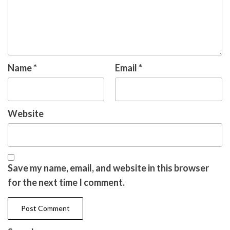
Name
*
Email
*
Website
Save my name, email, and website in this browser
for the next time I comment.