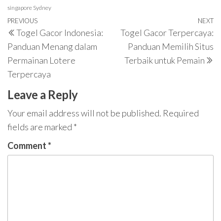
singapore Sydney
Post
Previous
PREVIOUS
NEXT
N
Togel Gacor Indonesia:
Togel Gacor Terpercaya:
navigation
Post
P
Panduan Menang dalam
Panduan Memilih Situs
Permainan Lotere
Terbaik untuk Pemain
Terpercaya
Leave a Reply
Your email address will not be published.
Required
fields are marked
*
Comment
*