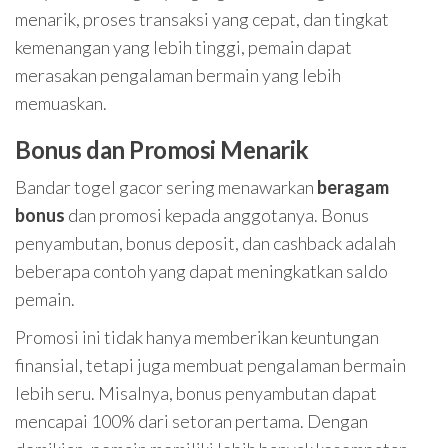
menarik, proses transaksi yang cepat, dan tingkat
kemenangan yang lebih tinggi, pemain dapat
merasakan pengalaman bermain yang lebih
memuaskan.
Bonus dan Promosi Menarik
Bandar togel gacor sering menawarkan
beragam
bonus
dan promosi kepada anggotanya. Bonus
penyambutan, bonus deposit, dan cashback adalah
beberapa contoh yang dapat meningkatkan saldo
pemain.
Promosi ini tidak hanya memberikan keuntungan
finansial, tetapi juga membuat pengalaman bermain
lebih seru. Misalnya, bonus penyambutan dapat
mencapai 100% dari setoran pertama. Dengan