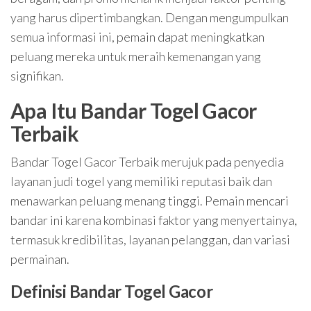
yang harus dipertimbangkan. Dengan mengumpulkan
semua informasi ini, pemain dapat meningkatkan
peluang mereka untuk meraih kemenangan yang
signifikan.
Apa Itu Bandar Togel Gacor
Terbaik
Bandar Togel Gacor Terbaik merujuk pada penyedia
layanan judi togel yang memiliki reputasi baik dan
menawarkan peluang menang tinggi. Pemain mencari
bandar ini karena kombinasi faktor yang menyertainya,
termasuk kredibilitas, layanan pelanggan, dan variasi
permainan.
Definisi Bandar Togel Gacor