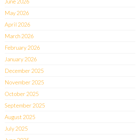
June 2026
May 2026
April 2026
March 2026
February 2026
January 2026
December 2025
November 2025
October 2025
September 2025
August 2025
July 2025
June 2025