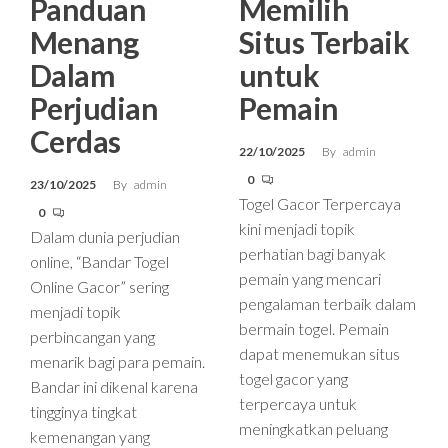
Panduan
Memilih
Menang
Situs Terbaik
Dalam
untuk
Perjudian
Pemain
Cerdas
22/10/2025
By
admin
0
23/10/2025
By
admin
Togel Gacor Terpercaya
0
kini menjadi topik
Dalam dunia perjudian
perhatian bagi banyak
online, “Bandar Togel
pemain yang mencari
Online Gacor” sering
pengalaman terbaik dalam
menjadi topik
bermain togel. Pemain
perbincangan yang
dapat menemukan situs
menarik bagi para pemain.
togel gacor yang
Bandar ini dikenal karena
terpercaya untuk
tingginya tingkat
meningkatkan peluang
kemenangan yang