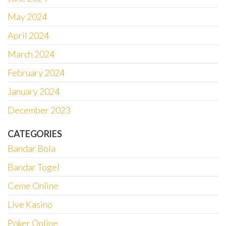
May 2024
April 2024
March 2024
February 2024
January 2024
December 2023
CATEGORIES
Bandar Bola
Bandar Togel
Ceme Online
Live Kasino
Poker Online