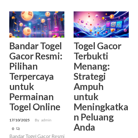
Bandar Togel
Togel Gacor
Gacor Resmi:
Terbukti
Pilihan
Menang:
Terpercaya
Strategi
untuk
Ampuh
Permainan
untuk
Togel Online
Meningkatka
n Peluang
17/10/2025
By
admin
Anda
0
Bandar Togel Gacor Resmi