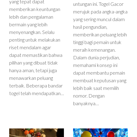
yang tepat dapat
untungan ini. Togel Gacor
memberikan keuntungan
merujuk pada angka-angka
lebih dan pengalaman
yang sering muncul dalam
bermain yang lebih
hasil pengundian,
menyenangkan. Selalu
memberikan peluang lebih
penting untuk melakukan
tinggi bagi pemain untuk
riset mendalam agar
meraih kemenangan.
dapat memastikan bahwa
Dalam dunia perjudian,
pilihan yang dibuat tidak
memahami konsep ini
hanya aman, tetapi juga
dapat membantu pemain
menawarkan peluang
membuat keputusan yang
terbaik. Beberapa bandar
lebih baik saat memilih
togel telah mendapatkan…
nomor. Dengan
banyaknya…