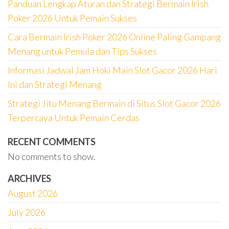
Panduan Lengkap Aturan dan Strategi Bermain Irish
Poker 2026 Untuk Pemain Sukses
Cara Bermain Irish Poker 2026 Online Paling Gampang
Menang untuk Pemula dan Tips Sukses
Informasi Jadwal Jam Hoki Main Slot Gacor 2026 Hari
Ini dan Strategi Menang
Strategi Jitu Menang Bermain di Situs Slot Gacor 2026
Terpercaya Untuk Pemain Cerdas
RECENT COMMENTS
No comments to show.
ARCHIVES
August 2026
July 2026