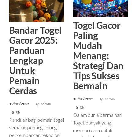
Togel Gacor
Bandar Togel
Paling
Gacor 2025:
Mudah
Panduan
Menang:
Lengkap
Strategi Dan
Untuk
Tips Sukses
Pemain
Bermain
Cerdas
18/10/2025
By
admin
19/10/2025
By
admin
0
0
Dalam dunia permainan
Panduan bagi pemain togel
Togel, banyak yang
semakin penting seiring
mencari cara untuk
perkembangan teknologi