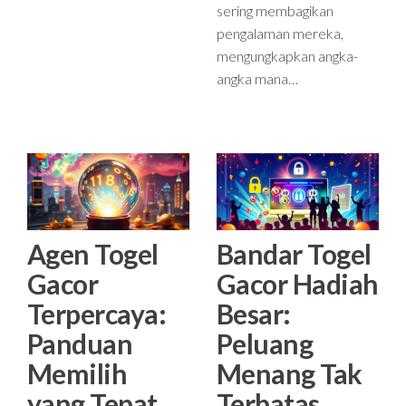
sering membagikan
pengalaman mereka,
mengungkapkan angka-
angka mana…
Agen Togel
Bandar Togel
Gacor
Gacor Hadiah
Terpercaya:
Besar:
Panduan
Peluang
Memilih
Menang Tak
yang Tepat
Terbatas