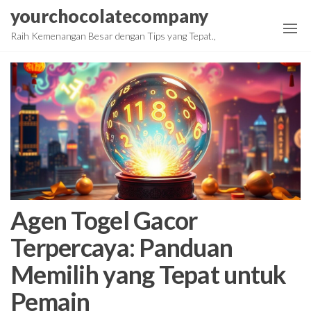
Skip
yourchocolatecompany
to
Raih Kemenangan Besar dengan Tips yang Tepat.,
the
content
Agen Togel Gacor
Terpercaya: Panduan
Memilih yang Tepat untuk
Pemain