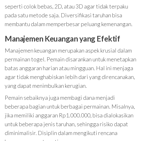
seperti colok bebas, 2D, atau 3D agar tidak terpaku
pada satu metode saja. Diversifikasi taruhan bisa
membantu dalam memperbesar peluang kemenangan.
Manajemen Keuangan yang Efektif
Manajemen keuangan merupakan aspek krusial dalam
permainan togel. Pemain disarankan untuk menetapkan
batas anggaran harian atau mingguan. Hal ini menjaga
agar tidak menghabiskan lebih dari yang direncanakan,
yang dapat menimbulkan kerugian.
Pemain sebaiknya juga membagi dana menjadi
beberapa bagian untuk berbagai permainan. Misalnya,
jika memiliki anggaran Rp1.000.000, bisa dialokasikan
untuk beberapa jenis taruhan, sehingga risiko dapat
diminimalisir. Disiplin dalam mengikuti rencana