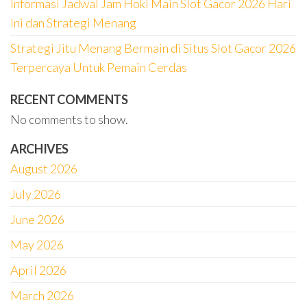
Informasi Jadwal Jam Hoki Main Slot Gacor 2026 Hari
Ini dan Strategi Menang
Strategi Jitu Menang Bermain di Situs Slot Gacor 2026
Terpercaya Untuk Pemain Cerdas
RECENT COMMENTS
No comments to show.
ARCHIVES
August 2026
July 2026
June 2026
May 2026
April 2026
March 2026