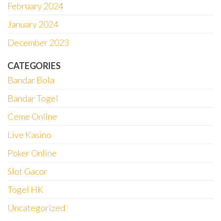
February 2024
January 2024
December 2023
CATEGORIES
Bandar Bola
Bandar Togel
Ceme Online
Live Kasino
Poker Online
Slot Gacor
Togel HK
Uncategorized