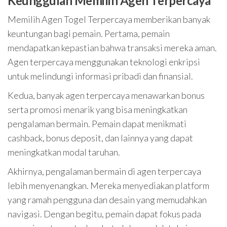
Keunggulan Memilih Agen Terpercaya
Memilih Agen Togel Terpercaya memberikan banyak
keuntungan bagi pemain. Pertama, pemain
mendapatkan kepastian bahwa transaksi mereka aman.
Agen terpercaya menggunakan teknologi enkripsi
untuk melindungi informasi pribadi dan finansial.
Kedua, banyak agen terpercaya menawarkan bonus
serta promosi menarik yang bisa meningkatkan
pengalaman bermain. Pemain dapat menikmati
cashback, bonus deposit, dan lainnya yang dapat
meningkatkan modal taruhan.
Akhirnya, pengalaman bermain di agen terpercaya
lebih menyenangkan. Mereka menyediakan platform
yang ramah pengguna dan desain yang memudahkan
navigasi. Dengan begitu, pemain dapat fokus pada