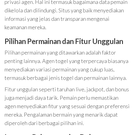
privasi agen. Hal ini termasuk bagaimana data pemain
dikelola dan dilindungi. Situs yang baik menyediakan
informasi yang jelas dan transparan mengenai
keamanan mereka.
Pilihan Permainan dan Fitur Unggulan
Pilihan permainan yang ditawarkan adalah faktor
penting lainnya. Agen togel yang terpercaya biasanya
menyediakan variasi permainan yang cukup luas,
termasuk berbagai jenis togel dan permainan lainnya.
Fitur unggulan seperti taruhan live, jackpot, dan bonus
juga menjadi daya tarik. Pemain perlu memastikan
agen menyediakan fitur yang sesuai dengan preferensi
mereka. Pengalaman bermain yang menarik dapat
diperoleh dari berbagai pilihan ini.