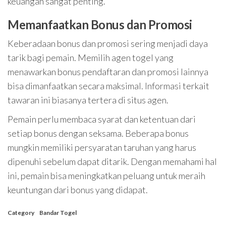
keuangan sangat penting.
Memanfaatkan Bonus dan Promosi
Keberadaan bonus dan promosi sering menjadi daya
tarik bagi pemain. Memilih agen togel yang
menawarkan bonus pendaftaran dan promosi lainnya
bisa dimanfaatkan secara maksimal. Informasi terkait
tawaran ini biasanya tertera di situs agen.
Pemain perlu membaca syarat dan ketentuan dari
setiap bonus dengan seksama. Beberapa bonus
mungkin memiliki persyaratan taruhan yang harus
dipenuhi sebelum dapat ditarik. Dengan memahami hal
ini, pemain bisa meningkatkan peluang untuk meraih
keuntungan dari bonus yang didapat.
Category
Bandar Togel