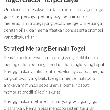
Untuk meraih kesuksesan dalam bermain di agen togel
gacor terpercaya, penting bagi pemain untuk
menerapkan strategi yang tepat, mengelola keuangan
dengan bijak, dan memanfaatkan bonus serta promosi
yang ditawarkan.
Strategi Menang Bermain Togel
Pemain perlu menyusun strategi yang efektif untuk
meningkatkan peluang mendapatkan angka yang tepat.
Menggunakan analisis data sebelumnya dapat menjadi
langkah awal yang baik. Dengan mencermati pola
angka yang muncul sebelumnya, pemain dapat
membuat prediksi lebih akurat.
Menggunakan metode taruhan yang beragam juga
disarankan. Pemain bisa mencoba sistem taruhan