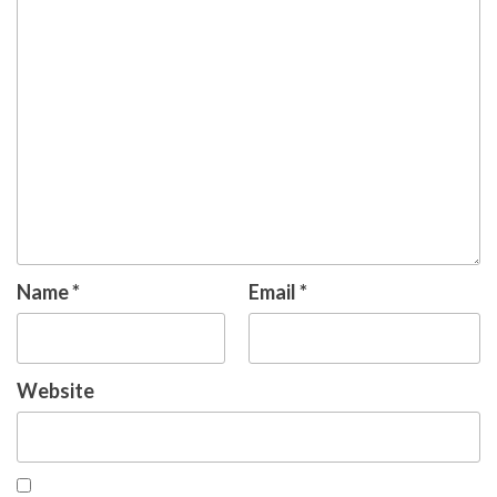
Name
*
Email
*
Website