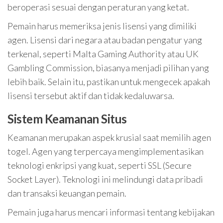
beroperasi sesuai dengan peraturan yang ketat.
Pemain harus memeriksa jenis lisensi yang dimiliki
agen. Lisensi dari negara atau badan pengatur yang
terkenal, seperti Malta Gaming Authority atau UK
Gambling Commission, biasanya menjadi pilihan yang
lebih baik. Selain itu, pastikan untuk mengecek apakah
lisensi tersebut aktif dan tidak kedaluwarsa.
Sistem Keamanan Situs
Keamanan merupakan aspek krusial saat memilih agen
togel. Agen yang terpercaya mengimplementasikan
teknologi enkripsi yang kuat, seperti SSL (Secure
Socket Layer). Teknologi ini melindungi data pribadi
dan transaksi keuangan pemain.
Pemain juga harus mencari informasi tentang kebijakan