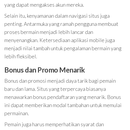
yang dapat mengakses akun mereka.
Selain itu, kenyamanan dalam navigasi situs juga
penting. Antarmuka yang ramah pengguna membuat
proses bermain menjadi lebih lancar dan
menyenangkan. Ketersediaan aplikasi mobile juga
menjadi nilai tambah untuk pengalaman bermain yang
lebih fleksibel.
Bonus dan Promo Menarik
Bonus dan promosi menjadi daya tarik bagi pemain
baru dan lama. Situs yang terpercaya biasanya
menawarkan bonus pendaftaran yang menarik. Bonus
ini dapat memberikan modal tambahan untuk memulai
permainan.
Pemain juga harus memperhatikan syarat dan