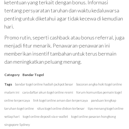
ketentuan yang terkait dengan bonus. Informasi
tentang persyaratan taruhan dan waktu kedaluwarsa
penting untuk diketahui agar tidak kecewa di kemudian
hari.
Promo rutin, seperti cashback atau bonus referral, juga
menjadi fitur menarik. Penawaran-penawaran ini
memberikan insentif tambahan untuk terus bermain
dan meningkatkan peluang menang.
Category
Bandar Togel
Tags
bandar togel online hadiah jackpot besar
bocoran angka hoki togel online
malam ini
cara daftar akun togel online resmi
forum komunitas pemain togel
online terpercaya
link togel online aman dan terpercaya
panduan lengkap
taruhan togel online
situs togel online diskon terbesar
tips menang togel online
setiap hari
togel online deposit via e-wallet
togel online pasaran hongkong
singapore Sydney