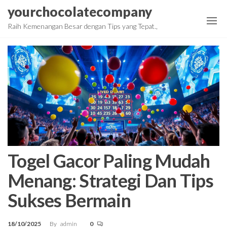
Skip
yourchocolatecompany
to
Raih Kemenangan Besar dengan Tips yang Tepat.,
the
content
Togel Gacor Paling Mudah
Menang: Strategi Dan Tips
Sukses Bermain
18/10/2025
By
admin
0