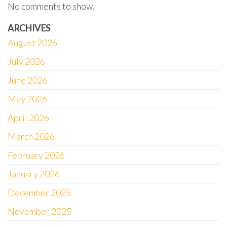
No comments to show.
ARCHIVES
August 2026
July 2026
June 2026
May 2026
April 2026
March 2026
February 2026
January 2026
December 2025
November 2025