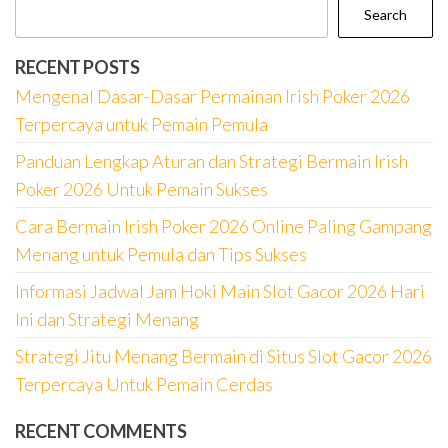
Search
RECENT POSTS
Mengenal Dasar-Dasar Permainan Irish Poker 2026
Terpercaya untuk Pemain Pemula
Panduan Lengkap Aturan dan Strategi Bermain Irish
Poker 2026 Untuk Pemain Sukses
Cara Bermain Irish Poker 2026 Online Paling Gampang
Menang untuk Pemula dan Tips Sukses
Informasi Jadwal Jam Hoki Main Slot Gacor 2026 Hari
Ini dan Strategi Menang
Strategi Jitu Menang Bermain di Situs Slot Gacor 2026
Terpercaya Untuk Pemain Cerdas
RECENT COMMENTS