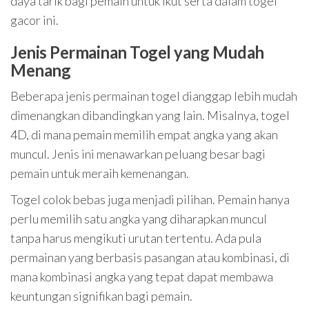
daya tarik bagi pemain untuk ikut serta dalam togel
gacor ini.
Jenis Permainan Togel yang Mudah
Menang
Beberapa jenis permainan togel dianggap lebih mudah
dimenangkan dibandingkan yang lain. Misalnya, togel
4D, di mana pemain memilih empat angka yang akan
muncul. Jenis ini menawarkan peluang besar bagi
pemain untuk meraih kemenangan.
Togel colok bebas juga menjadi pilihan. Pemain hanya
perlu memilih satu angka yang diharapkan muncul
tanpa harus mengikuti urutan tertentu. Ada pula
permainan yang berbasis pasangan atau kombinasi, di
mana kombinasi angka yang tepat dapat membawa
keuntungan signifikan bagi pemain.