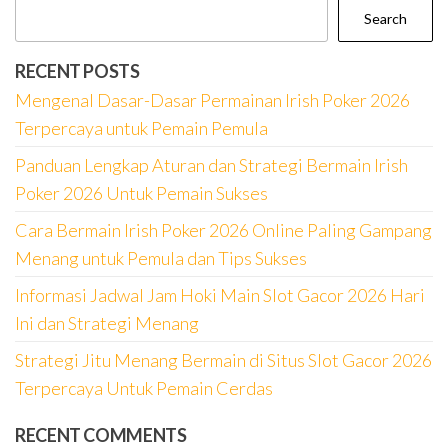
Search
RECENT POSTS
Mengenal Dasar-Dasar Permainan Irish Poker 2026
Terpercaya untuk Pemain Pemula
Panduan Lengkap Aturan dan Strategi Bermain Irish
Poker 2026 Untuk Pemain Sukses
Cara Bermain Irish Poker 2026 Online Paling Gampang
Menang untuk Pemula dan Tips Sukses
Informasi Jadwal Jam Hoki Main Slot Gacor 2026 Hari
Ini dan Strategi Menang
Strategi Jitu Menang Bermain di Situs Slot Gacor 2026
Terpercaya Untuk Pemain Cerdas
RECENT COMMENTS