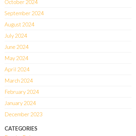
October 2024
September 2024
August 2024
July 2024
June 2024
May 2024
April 2024
March 2024
February 2024
January 2024
December 2023
CATEGORIES