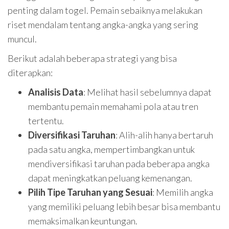
penting dalam togel. Pemain sebaiknya melakukan
riset mendalam tentang angka-angka yang sering
muncul.
Berikut adalah beberapa strategi yang bisa
diterapkan:
Analisis Data
: Melihat hasil sebelumnya dapat
membantu pemain memahami pola atau tren
tertentu.
Diversifikasi Taruhan
: Alih-alih hanya bertaruh
pada satu angka, mempertimbangkan untuk
mendiversifikasi taruhan pada beberapa angka
dapat meningkatkan peluang kemenangan.
Pilih Tipe Taruhan yang Sesuai
: Memilih angka
yang memiliki peluang lebih besar bisa membantu
memaksimalkan keuntungan.