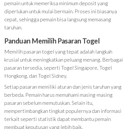
pemain untuk memeriksa minimum deposit yang
diperlukan untuk mulai bermain. Proses ini biasanya
cepat, sehingga pemain bisa langsung memasang
taruhan.
Panduan Memilih Pasaran Togel
Memilih pasaran togel yang tepat adalah langkah
krusial untuk meningkatkan peluang menang. Berbagai
pasaran tersedia, seperti Togel Singapore, Togel
Hongkong, dan Togel Sidney.
Setiap pasaran memiliki aturan dan jenis taruhan yang
berbeda. Pemain harus memahami masing-masing
pasaran sebelum memutuskan. Selain itu,
mempertimbangkan tingkat populernya dan informasi
terkait seperti statistik dapat membantu pemain
membuat keputusan yang lebih baik.