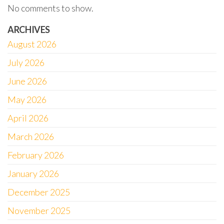
No comments to show.
ARCHIVES
August 2026
July 2026
June 2026
May 2026
April 2026
March 2026
February 2026
January 2026
December 2025
November 2025