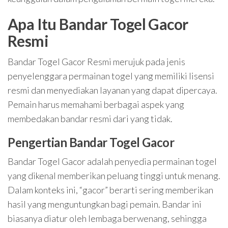
Apa Itu Bandar Togel Gacor
Resmi
Bandar Togel Gacor Resmi merujuk pada jenis
penyelenggara permainan togel yang memiliki lisensi
resmi dan menyediakan layanan yang dapat dipercaya.
Pemain harus memahami berbagai aspek yang
membedakan bandar resmi dari yang tidak.
Pengertian Bandar Togel Gacor
Bandar Togel Gacor adalah penyedia permainan togel
yang dikenal memberikan peluang tinggi untuk menang.
Dalam konteks ini, “gacor” berarti sering memberikan
hasil yang menguntungkan bagi pemain. Bandar ini
biasanya diatur oleh lembaga berwenang, sehingga