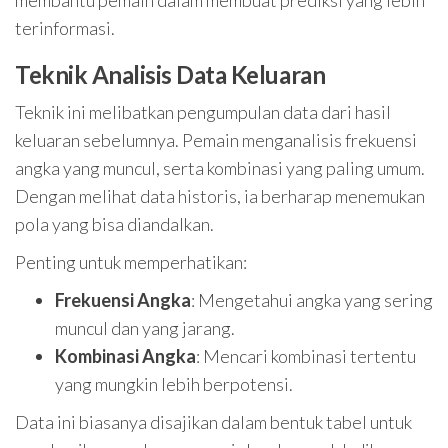
terinformasi.
Teknik Analisis Data Keluaran
Teknik ini melibatkan pengumpulan data dari hasil
keluaran sebelumnya. Pemain menganalisis frekuensi
angka yang muncul, serta kombinasi yang paling umum.
Dengan melihat data historis, ia berharap menemukan
pola yang bisa diandalkan.
Penting untuk memperhatikan:
Frekuensi Angka
: Mengetahui angka yang sering
muncul dan yang jarang.
Kombinasi Angka
: Mencari kombinasi tertentu
yang mungkin lebih berpotensi.
Data ini biasanya disajikan dalam bentuk tabel untuk