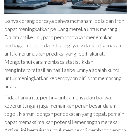
Banyak orang percaya bahwa memahami pola dan tren
dapat meningkatkan peluang mereka untuk menang.
Dalam artikel ini, para pembaca akan menemukan
berbagai metode dan strategi yang dapat digunakan
untuk merumuskan prediksi yang lebih akurat.
Mengetahui cara membaca statistik dan
menginterpretasikan hasil sebelumnya adalah kunci
untuk meningkatkan kepercayaan diri saat memasang
angka.
Tidak hanya itu, penting untuk menyadari bahwa
keberuntungan juga memainkan peran besar dalam
togel. Namun, dengan pendekatan yang tepat, pemain
dapat memaksimalkan potensi kemenangan mereka.
Artikel ini bertujuan untuk membekali pembaca dengan