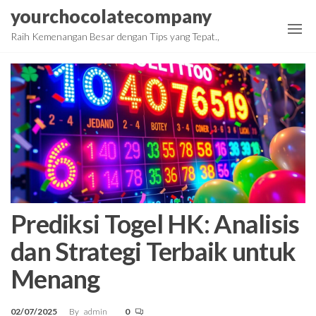
Skip
yourchocolatecompany
to
Raih Kemenangan Besar dengan Tips yang Tepat.,
the
content
Prediksi Togel HK: Analisis
dan Strategi Terbaik untuk
Menang
02/07/2025
By
admin
0