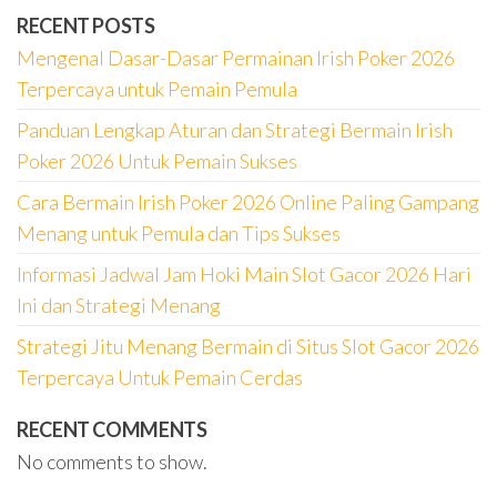
RECENT POSTS
Mengenal Dasar-Dasar Permainan Irish Poker 2026
Terpercaya untuk Pemain Pemula
Panduan Lengkap Aturan dan Strategi Bermain Irish
Poker 2026 Untuk Pemain Sukses
Cara Bermain Irish Poker 2026 Online Paling Gampang
Menang untuk Pemula dan Tips Sukses
Informasi Jadwal Jam Hoki Main Slot Gacor 2026 Hari
Ini dan Strategi Menang
Strategi Jitu Menang Bermain di Situs Slot Gacor 2026
Terpercaya Untuk Pemain Cerdas
RECENT COMMENTS
No comments to show.