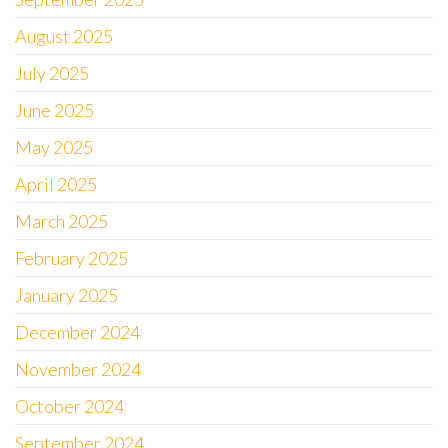
August 2025
July 2025
June 2025
May 2025
April 2025
March 2025
February 2025
January 2025
December 2024
November 2024
October 2024
September 2024