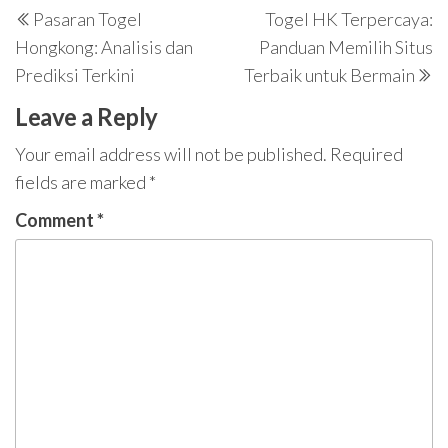
Pasaran Togel
Togel HK Terpercaya:
navigation
Post
P
Hongkong: Analisis dan
Panduan Memilih Situs
Prediksi Terkini
Terbaik untuk Bermain
Leave a Reply
Your email address will not be published.
Required
fields are marked
*
Comment
*