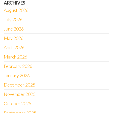
ARCHIVES
August 2026
July 2026
June 2026
May 2026
April 2026
March 2026
February 2026
January 2026
December 2025
November 2025
October 2025
September 2025