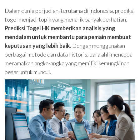
Dalam dunia perjudian, terutama di Indonesia, prediksi
togel menjadi topik yang menarik banyak perhatian.
Prediksi Togel HK memberikan analisis yang
mendalam untuk membantu para pemain membuat
keputusan yang lebih baik.
Dengan menggunakan
berbagai metode dan data historis, para ahli mencoba
meramalkan angka-angka yang memiliki kemungkinan
besar untuk muncul.