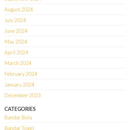
August 2024
July 2024
June 2024
May 2024
April 2024
March 2024
February 2024
January 2024
December 2023
CATEGORIES
Bandar Bola
Bandar Togel