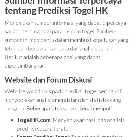
tentang Prediksi Togel HK
Menemukan sumber informasi yang dapat dipercaya
sangat penting bagi para pemain togel. Sumber-
sumber ini membantu dalam membuat keputusan yang
lebih baik berdasarkan data dan analisis terkini.
Berikut adalah beberapa opsi yang dapat
dipertimbangkan.
Website dan Forum Diskusi
Website yang fokus pada prediksi togel sering kali
menyediakan analisis mendalam dan statistik yang
berguna. Beberapa situs yang dikenal meliputi:
TogelHK.com
: Menyediakan hasil dan analisis
prediksi secara teratur.
Forum Prediksi Togel
: Tempat berkumpulnya