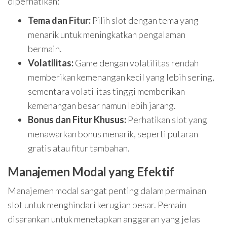
diperhatikan:
Tema dan Fitur:
Pilih slot dengan tema yang
menarik untuk meningkatkan pengalaman
bermain.
Volatilitas:
Game dengan volatilitas rendah
memberikan kemenangan kecil yang lebih sering,
sementara volatilitas tinggi memberikan
kemenangan besar namun lebih jarang.
Bonus dan Fitur Khusus:
Perhatikan slot yang
menawarkan bonus menarik, seperti putaran
gratis atau fitur tambahan.
Manajemen Modal yang Efektif
Manajemen modal sangat penting dalam permainan
slot untuk menghindari kerugian besar. Pemain
disarankan untuk menetapkan anggaran yang jelas