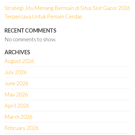
Strategi Jitu Menang Bermain di Situs Slot Gacor 2026
Terpercaya Untuk Pemain Cerdas
RECENT COMMENTS
No comments to show.
ARCHIVES
August 2026
July 2026
June 2026
May 2026
April 2026
March 2026
February 2026