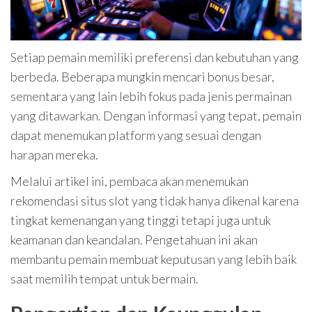
Setiap pemain memiliki preferensi dan kebutuhan yang
berbeda. Beberapa mungkin mencari bonus besar,
sementara yang lain lebih fokus pada jenis permainan
yang ditawarkan. Dengan informasi yang tepat, pemain
dapat menemukan platform yang sesuai dengan
harapan mereka.
Melalui artikel ini, pembaca akan menemukan
rekomendasi situs slot yang tidak hanya dikenal karena
tingkat kemenangan yang tinggi tetapi juga untuk
keamanan dan keandalan. Pengetahuan ini akan
membantu pemain membuat keputusan yang lebih baik
saat memilih tempat untuk bermain.