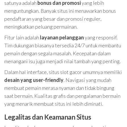
satunya adalah
bonus dan promosi
yang lebih
menguntungkan. Banyak situs ini menawarkan bonus
pendaftaran yang besar dan promosi reguler,
meningkatkan peluang permainan.
Fitur lain adalah
layanan pelanggan
yang responsif.
Tim dukungan biasanya tersedia 24/7 untuk membantu
pemain dengan segala masalah. Kecepatan dalam
menangani isu juga menjadi nilai tambah yang penting.
Dalam hal interface, situs slot gacor umumnya memiliki
desain yang user-friendly
. Navigasi yang mudah
membuat pemain merasa nyaman dan tidak bingung
saat bermain. Kualitas grafis dan pengalaman bermain
yang menarik membuat situs ini lebih diminati.
Legalitas dan Keamanan Situs