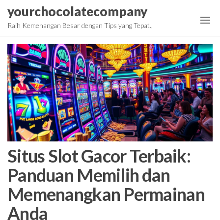
Skip
yourchocolatecompany
to
Raih Kemenangan Besar dengan Tips yang Tepat.,
the
content
Situs Slot Gacor Terbaik:
Panduan Memilih dan
Memenangkan Permainan
Anda