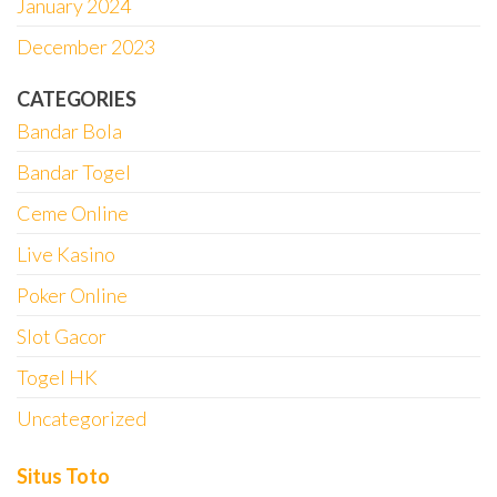
January 2024
December 2023
CATEGORIES
Bandar Bola
Bandar Togel
Ceme Online
Live Kasino
Poker Online
Slot Gacor
Togel HK
Uncategorized
Situs Toto