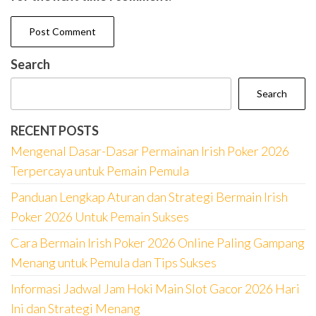
Search
Search
RECENT POSTS
Mengenal Dasar-Dasar Permainan Irish Poker 2026
Terpercaya untuk Pemain Pemula
Panduan Lengkap Aturan dan Strategi Bermain Irish
Poker 2026 Untuk Pemain Sukses
Cara Bermain Irish Poker 2026 Online Paling Gampang
Menang untuk Pemula dan Tips Sukses
Informasi Jadwal Jam Hoki Main Slot Gacor 2026 Hari
Ini dan Strategi Menang