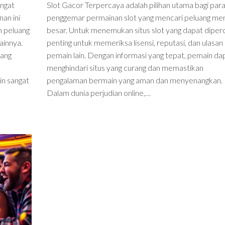
angat
Slot Gacor Terpercaya adalah pilihan utama bagi par
nan ini
penggemar permainan slot yang mencari peluang me
n peluang
besar. Untuk menemukan situs slot yang dapat diper
ainnya.
penting untuk memeriksa lisensi, reputasi, dan ulasan 
yang
pemain lain. Dengan informasi yang tepat, pemain da
menghindari situs yang curang dan memastikan
in sangat
pengalaman bermain yang aman dan menyenangkan.
Dalam dunia perjudian online,…