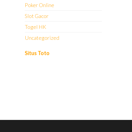
Poker Online
Slot Gacor
Togel HK
Uncategorized
Situs Toto