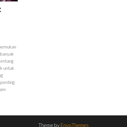
:
enemukan
n banyak
 tentang
k untuk
ng
 penting
lam
Theme by
EnvoThemes