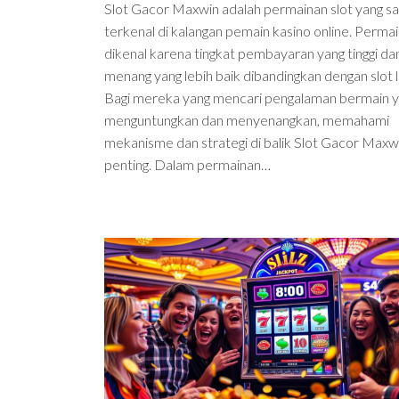
Slot Gacor Maxwin adalah permainan slot yang s
terkenal di kalangan pemain kasino online. Permai
dikenal karena tingkat pembayaran yang tinggi da
menang yang lebih baik dibandingkan dengan slot l
Bagi mereka yang mencari pengalaman bermain 
menguntungkan dan menyenangkan, memahami
mekanisme dan strategi di balik Slot Gacor Maxw
penting. Dalam permainan…