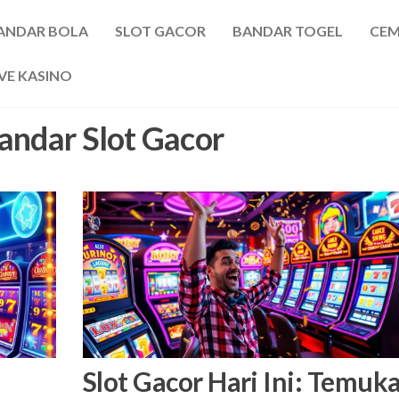
ANDAR BOLA
SLOT GACOR
BANDAR TOGEL
CEM
IVE KASINO
andar Slot Gacor
:
Slot Gacor Hari Ini: Temuk