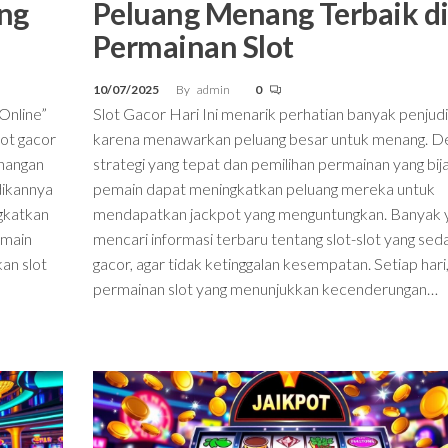
ng
Peluang Menang Terbaik d
Permainan Slot
10/07/2025
By
admin
0
Online”
Slot Gacor Hari Ini menarik perhatian banyak penjudi
lot gacor
karena menawarkan peluang besar untuk menang. D
nangan
strategi yang tepat dan pemilihan permainan yang bija
dikannya
pemain dapat meningkatkan peluang mereka untuk
ngkatkan
mendapatkan jackpot yang menguntungkan. Banyak 
emain
mencari informasi terbaru tentang slot-slot yang sed
an slot
gacor, agar tidak ketinggalan kesempatan. Setiap hari
permainan slot yang menunjukkan kecenderungan…