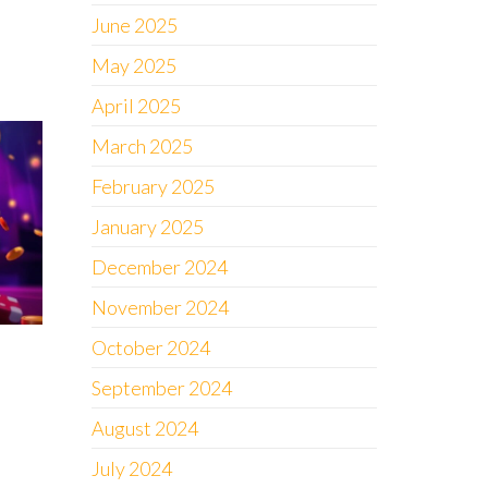
June 2025
May 2025
April 2025
March 2025
February 2025
January 2025
December 2024
November 2024
October 2024
September 2024
August 2024
July 2024