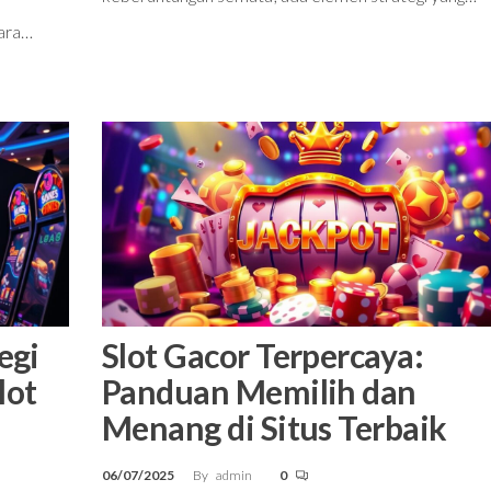
ara…
egi
Slot Gacor Terpercaya:
lot
Panduan Memilih dan
Menang di Situs Terbaik
06/07/2025
By
admin
0