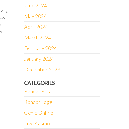
a
June 2024
nang
May 2024
caya,
dari
April 2024
pat
March 2024
February 2024
January 2024
December 2023
CATEGORIES
Bandar Bola
Bandar Togel
Ceme Online
Live Kasino