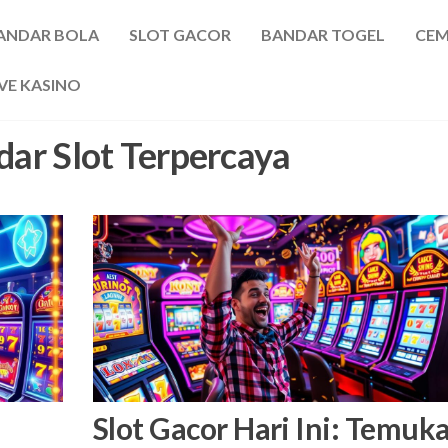
ANDAR BOLA
SLOT GACOR
BANDAR TOGEL
CEM
IVE KASINO
ar Slot Terpercaya
:
Slot Gacor Hari Ini: Temuk