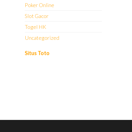
Poker Online
Slot Gacor
Togel HK
Uncategorized
Situs Toto