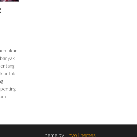
:
enemukan
n banyak
 tentang
k untuk
ng
 penting
lam
Theme by
EnvoThemes