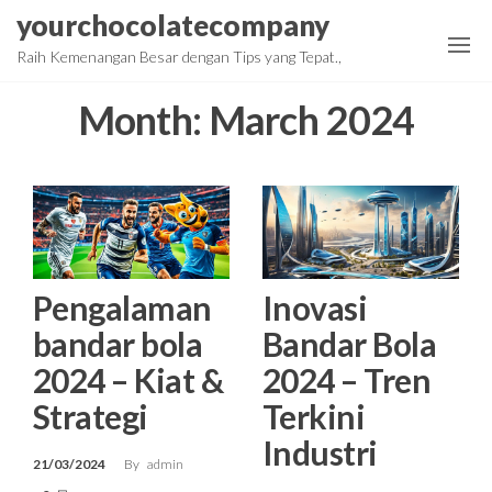
Skip
yourchocolatecompany
to
Raih Kemenangan Besar dengan Tips yang Tepat.,
the
content
Month:
March 2024
Pengalaman
Inovasi
bandar bola
Bandar Bola
2024 – Kiat &
2024 – Tren
Strategi
Terkini
Industri
21/03/2024
By
admin