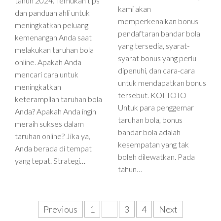
tahun 2024. Temukan tips
kami akan
dan panduan ahli untuk
memperkenalkan bonus
meningkatkan peluang
pendaftaran bandar bola
kemenangan Anda saat
yang tersedia, syarat-
melakukan taruhan bola
syarat bonus yang perlu
online. Apakah Anda
dipenuhi, dan cara-cara
mencari cara untuk
untuk mendapatkan bonus
meningkatkan
tersebut. KOI TOTO
keterampilan taruhan bola
Untuk para penggemar
Anda? Apakah Anda ingin
taruhan bola, bonus
meraih sukses dalam
bandar bola adalah
taruhan online? Jika ya,
kesempatan yang tak
Anda berada di tempat
boleh dilewatkan. Pada
yang tepat. Strategi…
tahun…
Posts
Previous
1
2
3
4
Next