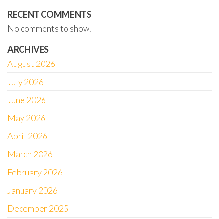
RECENT COMMENTS
No comments to show.
ARCHIVES
August 2026
July 2026
June 2026
May 2026
April 2026
March 2026
February 2026
January 2026
December 2025