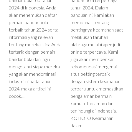
bandar bola top tahun
bandar bola terpercaya
2024 di Indonesia. Anda
tahun 2024. Dalam
akan menemukan daftar
panduan ini, kami akan
pemain bandar bola
membahas tentang
terbaik tahun 2024 serta
pentingnya keamanan saat
informasi yang relevan
melakukan taruhan
tentang mereka. Jika Anda
olahraga melalui agen judi
tertarik dengan pemain
online terpercaya. Kami
bandar bola dan ingin
juga akan memberikan
mengetahui siapa mereka
rekomendasi mengenai
yang akan mendominasi
situs betting terbaik
industri ini pada tahun
dengan sistem keamanan
2024, maka artikel ini
terbaru untuk memastikan
cocok…
pengalaman bermain
kamu tetap aman dan
terlindungi di Indonesia.
KOITOTO Keamanan
dalam…