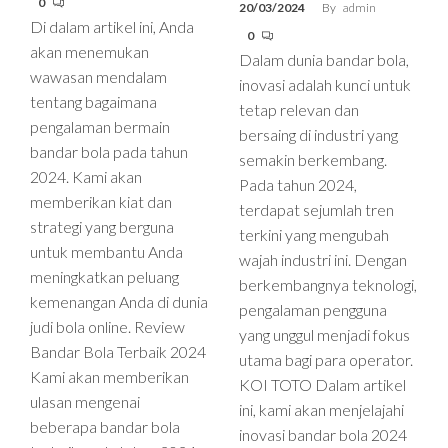
0
20/03/2024
By
admin
Di dalam artikel ini, Anda
0
akan menemukan
Dalam dunia bandar bola,
wawasan mendalam
inovasi adalah kunci untuk
tentang bagaimana
tetap relevan dan
pengalaman bermain
bersaing di industri yang
bandar bola pada tahun
semakin berkembang.
2024. Kami akan
Pada tahun 2024,
memberikan kiat dan
terdapat sejumlah tren
strategi yang berguna
terkini yang mengubah
untuk membantu Anda
wajah industri ini. Dengan
meningkatkan peluang
berkembangnya teknologi,
kemenangan Anda di dunia
pengalaman pengguna
judi bola online. Review
yang unggul menjadi fokus
Bandar Bola Terbaik 2024
utama bagi para operator.
Kami akan memberikan
KOI TOTO Dalam artikel
ulasan mengenai
ini, kami akan menjelajahi
beberapa bandar bola
inovasi bandar bola 2024