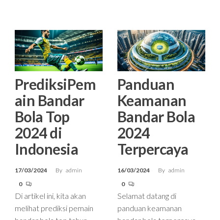
PrediksiPem
Panduan
ain Bandar
Keamanan
Bola Top
Bandar Bola
2024 di
2024
Indonesia
Terpercaya
17/03/2024
By
admin
16/03/2024
By
admin
0
0
Di artikel ini, kita akan
Selamat datang di
melihat prediksi pemain
panduan keamanan