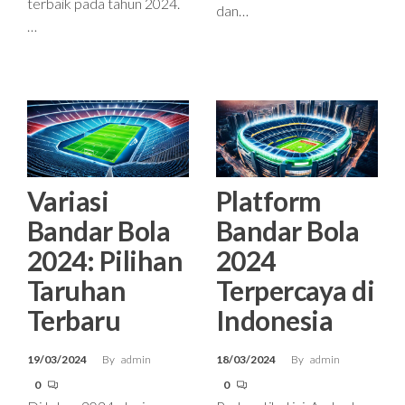
terbaik pada tahun 2024.
dan…
…
Variasi
Platform
Bandar Bola
Bandar Bola
2024: Pilihan
2024
Taruhan
Terpercaya di
Terbaru
Indonesia
19/03/2024
By
admin
18/03/2024
By
admin
0
0