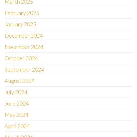
March 2025
February 2025
January 2025
December 2024
November 2024
October 2024
September 2024
August 2024
July 2024
June 2024
May 2024
April 2024