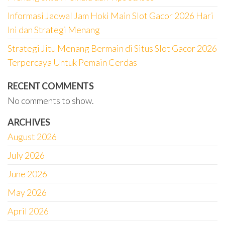
Informasi Jadwal Jam Hoki Main Slot Gacor 2026 Hari
Ini dan Strategi Menang
Strategi Jitu Menang Bermain di Situs Slot Gacor 2026
Terpercaya Untuk Pemain Cerdas
RECENT COMMENTS
No comments to show.
ARCHIVES
August 2026
July 2026
June 2026
May 2026
April 2026