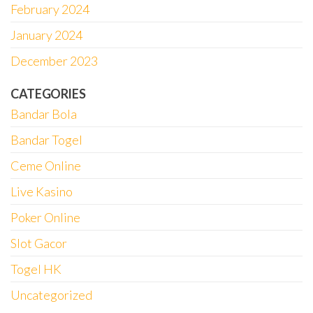
February 2024
January 2024
December 2023
CATEGORIES
Bandar Bola
Bandar Togel
Ceme Online
Live Kasino
Poker Online
Slot Gacor
Togel HK
Uncategorized