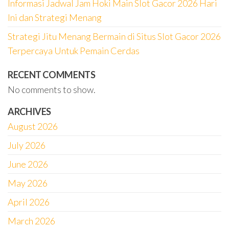
Informasi Jadwal Jam Hoki Main Slot Gacor 2026 Hari
Ini dan Strategi Menang
Strategi Jitu Menang Bermain di Situs Slot Gacor 2026
Terpercaya Untuk Pemain Cerdas
RECENT COMMENTS
No comments to show.
ARCHIVES
August 2026
July 2026
June 2026
May 2026
April 2026
March 2026