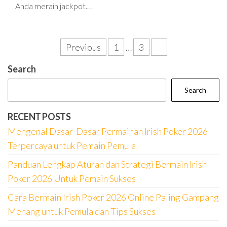
Anda meraih jackpot.…
Posts
Previous
1
…
3
4
pagination
Search
Search
RECENT POSTS
Mengenal Dasar-Dasar Permainan Irish Poker 2026
Terpercaya untuk Pemain Pemula
Panduan Lengkap Aturan dan Strategi Bermain Irish
Poker 2026 Untuk Pemain Sukses
Cara Bermain Irish Poker 2026 Online Paling Gampang
Menang untuk Pemula dan Tips Sukses