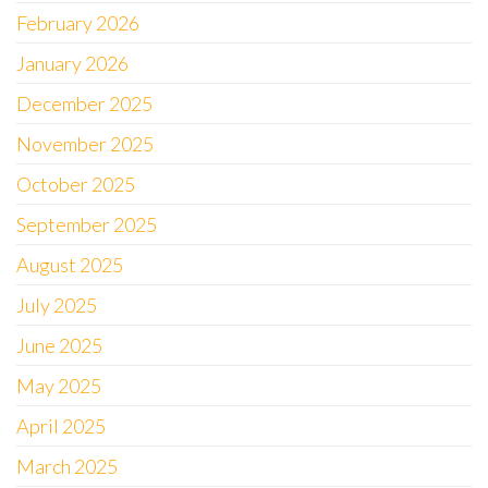
February 2026
January 2026
December 2025
November 2025
October 2025
September 2025
August 2025
July 2025
June 2025
May 2025
April 2025
March 2025