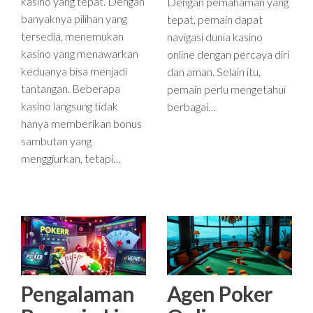
kasino yang tepat. Dengan
Dengan pemahaman yang
banyaknya pilihan yang
tepat, pemain dapat
tersedia, menemukan
navigasi dunia kasino
kasino yang menawarkan
online dengan percaya diri
keduanya bisa menjadi
dan aman. Selain itu,
tantangan. Beberapa
pemain perlu mengetahui
kasino langsung tidak
berbagai…
hanya memberikan bonus
sambutan yang
menggiurkan, tetapi…
Pengalaman
Agen Poker