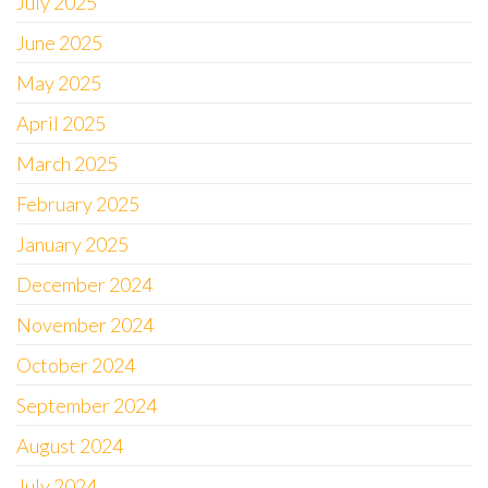
July 2025
June 2025
May 2025
April 2025
March 2025
February 2025
January 2025
December 2024
November 2024
October 2024
September 2024
August 2024
July 2024