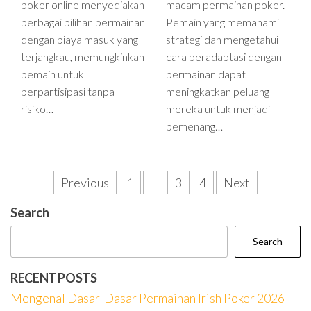
poker online menyediakan
macam permainan poker.
berbagai pilihan permainan
Pemain yang memahami
dengan biaya masuk yang
strategi dan mengetahui
terjangkau, memungkinkan
cara beradaptasi dengan
pemain untuk
permainan dapat
berpartisipasi tanpa
meningkatkan peluang
risiko…
mereka untuk menjadi
pemenang…
Posts
Previous
1
2
3
4
Next
pagination
Search
Search
RECENT POSTS
Mengenal Dasar-Dasar Permainan Irish Poker 2026