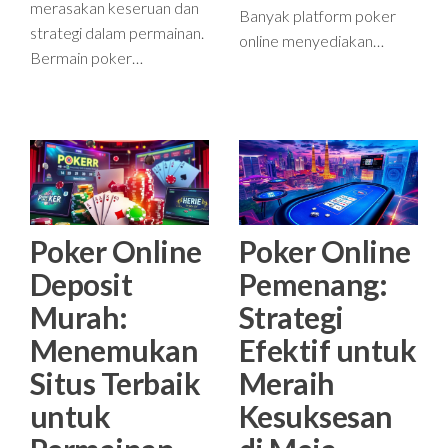
merasakan keseruan dan
Banyak platform poker
strategi dalam permainan.
online menyediakan…
Bermain poker…
Poker Online
Poker Online
Deposit
Pemenang:
Murah:
Strategi
Menemukan
Efektif untuk
Situs Terbaik
Meraih
untuk
Kesuksesan