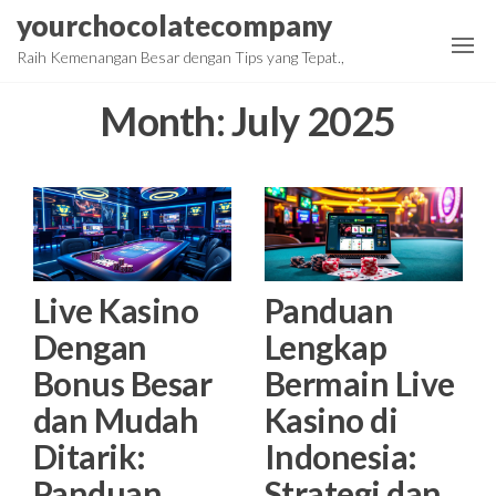
Skip
yourchocolatecompany
to
Raih Kemenangan Besar dengan Tips yang Tepat.,
the
content
Month:
July 2025
Live Kasino
Panduan
Dengan
Lengkap
Bonus Besar
Bermain Live
dan Mudah
Kasino di
Ditarik:
Indonesia:
Panduan
Strategi dan