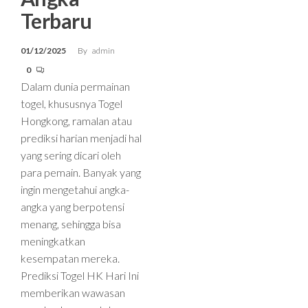
Terbaru
01/12/2025
By
admin
0
Dalam dunia permainan
togel, khususnya Togel
Hongkong, ramalan atau
prediksi harian menjadi hal
yang sering dicari oleh
para pemain. Banyak yang
ingin mengetahui angka-
angka yang berpotensi
menang, sehingga bisa
meningkatkan
kesempatan mereka.
Prediksi Togel HK Hari Ini
memberikan wawasan