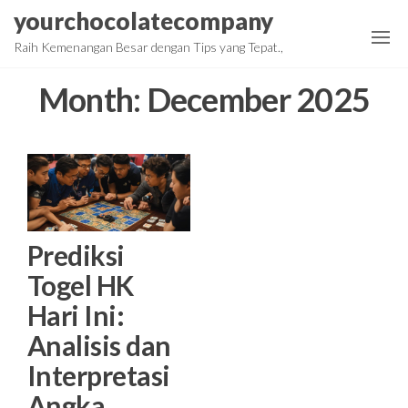
Skip
yourchocolatecompany
to
Raih Kemenangan Besar dengan Tips yang Tepat.,
the
content
Month:
December 2025
Prediksi
Togel HK
Hari Ini:
Analisis dan
Interpretasi
Angka