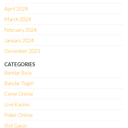
April 2024
March 2024
February 2024
January 2024
December 2023
CATEGORIES
Bandar Bola
Bandar Togel
Ceme Online
Live Kasino
Poker Online
Slot Gacor