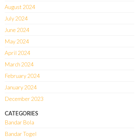
August 2024
July 2024
June 2024
May 2024
April 2024
March 2024
February 2024
January 2024
December 2023
CATEGORIES
Bandar Bola
Bandar Togel