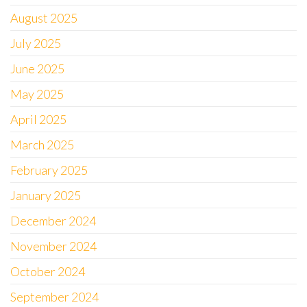
August 2025
July 2025
June 2025
May 2025
April 2025
March 2025
February 2025
January 2025
December 2024
November 2024
October 2024
September 2024