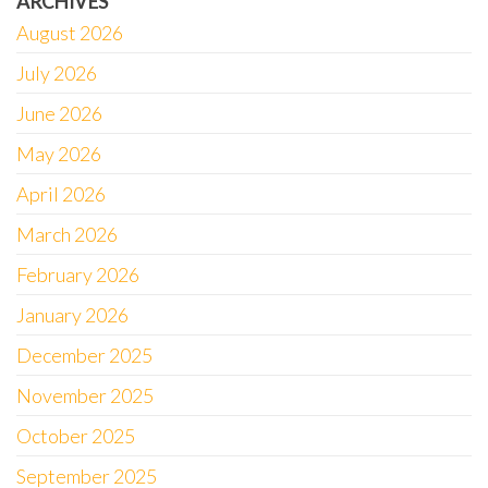
ARCHIVES
August 2026
July 2026
June 2026
May 2026
April 2026
March 2026
February 2026
January 2026
December 2025
November 2025
October 2025
September 2025