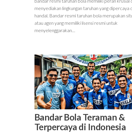
bandar resmi taruhan bola memiliki peran krusial
menyediakan lingkungan taruhan yang dipercaya 
handal. Bandar resmi taruhan bola merupakan si
atau agen yang memiliki lisensi resmi untuk
menyelenggarakan…
Bandar Bola Teraman &
Terpercaya di Indonesia