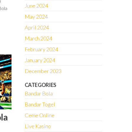
i
June 2024
Bola
May 2024
April 2024
March 2024
February 2024
January 2024
December 2023
CATEGORIES
Bandar Bola
Bandar Togel
la
Ceme Online
Live Kasino