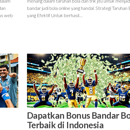
 dalam
menang dalam taruhan bola dan trik jitu untuk menjad
dan
bandar judi bola online yang handal. Strategi Taruhan 
tus web
yang Efektif Untuk berhasil…
Dapatkan Bonus Bandar Bo
Terbaik di Indonesia