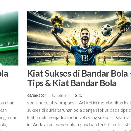
la
Kiat Sukses di Bandar Bola 
Tips & Kiat Bandar Bola
05/06/2024
By
admin
0
taruhan
yourchocolatecompany – Artikel ini memberikan kia
gkah
sukses di dunia taruhan bola dengan fokus pada tips 
yang aman
kiat untuk menjadi bandar bola yang sukses. Dalam ar
ola,
ini, Anda akan menemukan panduan terbaik untuk str