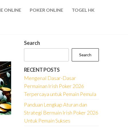
E ONLINE
POKER ONLINE
TOGEL HK
Search
Search
RECENT POSTS
Mengenal Dasar-Dasar
Permainan Irish Poker 2026
Terpercaya untuk Pemain Pemula
Panduan Lengkap Aturan dan
Strategi Bermain Irish Poker 2026
Untuk Pemain Sukses