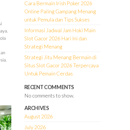
Cara Bermain Irish Poker 2026
Online Paling Gampang Menang
untuk Pemula dan Tips Sukses
i
Informasi Jadwal Jam Hoki Main
aya.
ola
Slot Gacor 2026 Hari Ini dan
Strategi Menang
kan
Strategi Jitu Menang Bermain di
sia.
Situs Slot Gacor 2026 Terpercaya
Untuk Pemain Cerdas
RECENT COMMENTS
No comments to show.
ARCHIVES
August 2026
July 2026