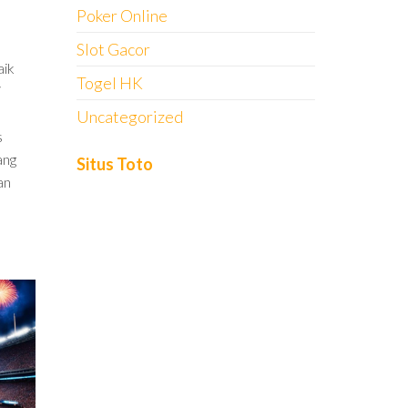
Poker Online
Slot Gacor
aik
Togel HK
i
Uncategorized
s
ang
Situs Toto
an