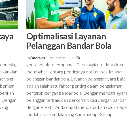
caya
Optimalisasi Layanan
Pelanggan Bandar Bola
07/06/2024
By
admin
0
ndonesia,
yourchocolatecompany – Pada bagian ini, kita akan
alkan dan
membahas tentang pentingnya optimalisasi layanan
ne yang
pelanggan bandar bola. Layanan pelanggan yang baik
mberikan
adalah salah satu faktor penting dalam pengalaman
berikan
bertaruh dengan bandar bola. Dengan mencari layan
a. Dengan
pelanggan terbaik dan berkomunikasi dengan bandar
 yang
dengan efektif, Anda dapat mendapatkan solusi cepa
mudah atas kendala yang Anda hadapi. Setiap…