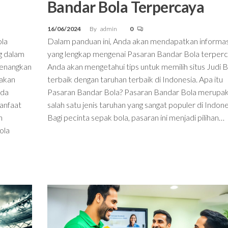
Bandar Bola Terpercaya
16/06/2024
By
admin
0
la
Dalam panduan ini, Anda akan mendapatkan informas
g dalam
yang lengkap mengenai Pasaran Bandar Bola terperc
yenangkan
Anda akan mengetahui tips untuk memilih situs Judi B
 akan
terbaik dengan taruhan terbaik di Indonesia. Apa itu
nda
Pasaran Bandar Bola? Pasaran Bandar Bola merupa
anfaat
salah satu jenis taruhan yang sangat populer di Indone
n
Bagi pecinta sepak bola, pasaran ini menjadi pilihan…
ola