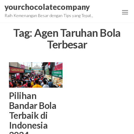
Skip
yourchocolatecompany
to
Raih Kemenangan Besar dengan Tips yang Tepat.,
the
content
Tag:
Agen Taruhan Bola
Terbesar
Pilihan
Bandar Bola
Terbaik di
Indonesia