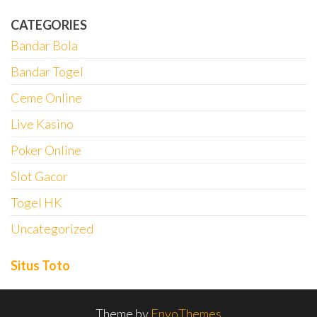
CATEGORIES
Bandar Bola
Bandar Togel
Ceme Online
Live Kasino
Poker Online
Slot Gacor
Togel HK
Uncategorized
Situs Toto
Theme by
EnvoThemes