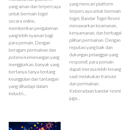
yang mencari platform
yang aman dan terpercaya
terpercaya untuk bermain
untuk bermain togel
togel, Bandar Togel Resmi
secara online,
menawarkan keamanan,
memberikan pengalaman
kenyamanan, dan berbagai
yang lebih nyaman bagi
pilihan permainan. Dengan
para pemain. Dengan
reputasi yang baik dan
beragam permainan dan
dukungan pelanggan yang
potensi kemenangan yang
responsif, para pemain
menggiurkan, banyak yang
dapat merasa lebih tenang
bertanya-tanya tentang
saat melakukan transasi
keunggulan dan tantangan
dan permainan.
yang dihadapi dalam
Keberadaan bandar resmi
industri…
juga…