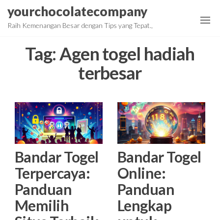
Skip
yourchocolatecompany
to
Raih Kemenangan Besar dengan Tips yang Tepat.,
the
content
Tag:
Agen togel hadiah
terbesar
Bandar Togel
Bandar Togel
Terpercaya:
Online:
Panduan
Panduan
Memilih
Lengkap