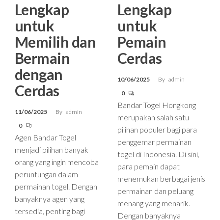
Lengkap
Lengkap
untuk
untuk
Memilih dan
Pemain
Bermain
Cerdas
dengan
10/06/2025
By
admin
Cerdas
0
Bandar Togel Hongkong
11/06/2025
By
admin
merupakan salah satu
0
pilihan populer bagi para
Agen Bandar Togel
penggemar permainan
menjadi pilihan banyak
togel di Indonesia. Di sini,
orang yang ingin mencoba
para pemain dapat
peruntungan dalam
menemukan berbagai jenis
permainan togel. Dengan
permainan dan peluang
banyaknya agen yang
menang yang menarik.
tersedia, penting bagi
Dengan banyaknya