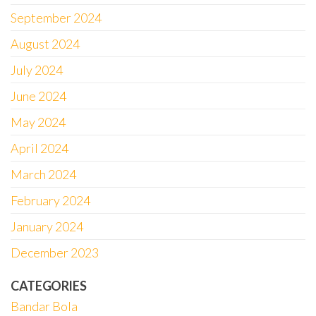
September 2024
August 2024
July 2024
June 2024
May 2024
April 2024
March 2024
February 2024
January 2024
December 2023
CATEGORIES
Bandar Bola