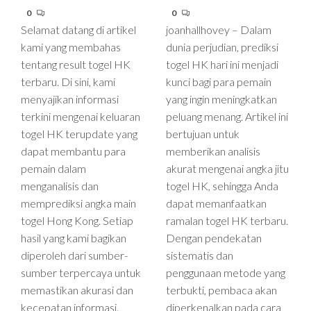
0
0
Selamat datang di artikel
joanhallhovey – Dalam
kami yang membahas
dunia perjudian, prediksi
tentang result togel HK
togel HK hari ini menjadi
terbaru. Di sini, kami
kunci bagi para pemain
menyajikan informasi
yang ingin meningkatkan
terkini mengenai keluaran
peluang menang. Artikel ini
togel HK terupdate yang
bertujuan untuk
dapat membantu para
memberikan analisis
pemain dalam
akurat mengenai angka jitu
menganalisis dan
togel HK, sehingga Anda
memprediksi angka main
dapat memanfaatkan
togel Hong Kong. Setiap
ramalan togel HK terbaru.
hasil yang kami bagikan
Dengan pendekatan
diperoleh dari sumber-
sistematis dan
sumber terpercaya untuk
penggunaan metode yang
memastikan akurasi dan
terbukti, pembaca akan
kecepatan informasi.
diperkenalkan pada cara