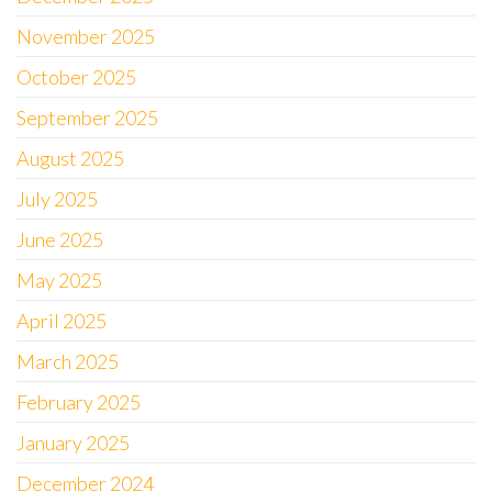
November 2025
October 2025
September 2025
August 2025
July 2025
June 2025
May 2025
April 2025
March 2025
February 2025
January 2025
December 2024