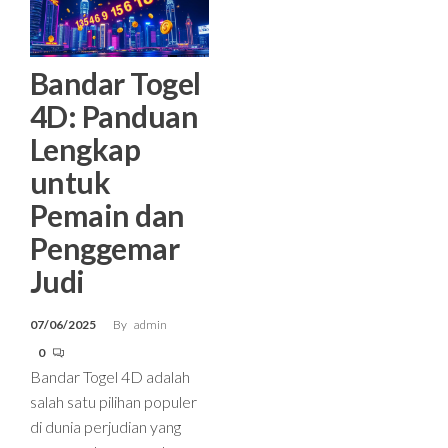
Bandar Togel
4D: Panduan
Lengkap
untuk
Pemain dan
Penggemar
Judi
07/06/2025
By
admin
0
Bandar Togel 4D adalah
salah satu pilihan populer
di dunia perjudian yang