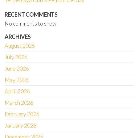
Terpercaya Untuk Pemain Cerdas
RECENT COMMENTS
No comments to show.
ARCHIVES
August 2026
July 2026
June 2026
May 2026
April 2026
March 2026
February 2026
January 2026
December 2025