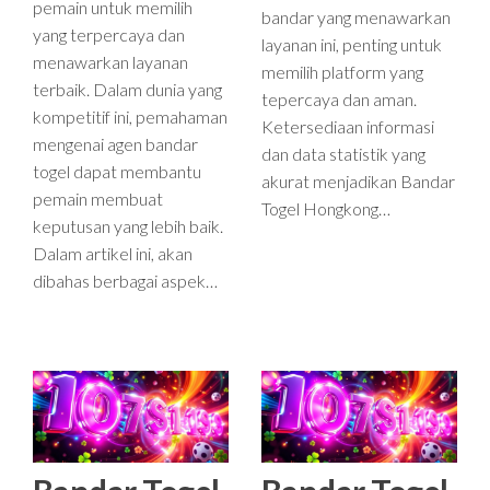
pemain untuk memilih
bandar yang menawarkan
yang terpercaya dan
layanan ini, penting untuk
menawarkan layanan
memilih platform yang
terbaik. Dalam dunia yang
tepercaya dan aman.
kompetitif ini, pemahaman
Ketersediaan informasi
mengenai agen bandar
dan data statistik yang
togel dapat membantu
akurat menjadikan Bandar
pemain membuat
Togel Hongkong…
keputusan yang lebih baik.
Dalam artikel ini, akan
dibahas berbagai aspek…