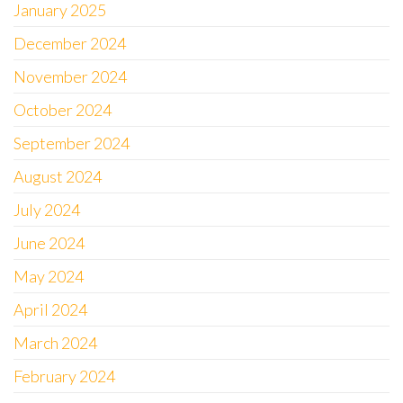
January 2025
December 2024
November 2024
October 2024
September 2024
August 2024
July 2024
June 2024
May 2024
April 2024
March 2024
February 2024