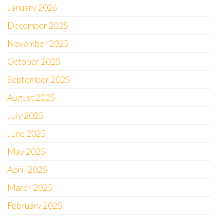
January 2026
December 2025
November 2025
October 2025
September 2025
August 2025
July 2025
June 2025
May 2025
April 2025
March 2025
February 2025