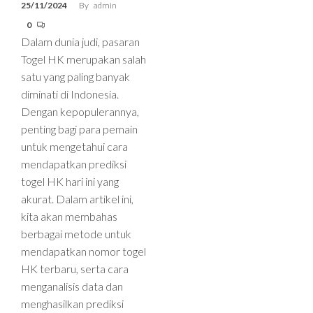
25/11/2024
By
admin
0
Dalam dunia judi, pasaran
Togel HK merupakan salah
satu yang paling banyak
diminati di Indonesia.
Dengan kepopulerannya,
penting bagi para pemain
untuk mengetahui cara
mendapatkan prediksi
togel HK hari ini yang
akurat. Dalam artikel ini,
kita akan membahas
berbagai metode untuk
mendapatkan nomor togel
HK terbaru, serta cara
menganalisis data dan
menghasilkan prediksi