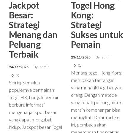
Jackpot
Togel Hong
Besar:
Kong:
Strategi
Strategi
Menang dan
Sukses untuk
Peluang
Pemain
Terbaik
23/11/2025
By
admin
0
24/11/2025
By
admin
Menang togel Hong Kong
0
merupakan tantangan
Seiring semakin
yang menarik bagi banyak
populernya permainan
orang. Dengan metode
Togel HK, banyak pemain
yang tepat, peluang untuk
berburu informasi
meraih kemenangan bisa
mengenai jackpot besar
meningkat. Dalam artikel
yang dapat mengubah
ini, pembaca akan
hidup. Jackpot besar Togel
menemukan tips praktis