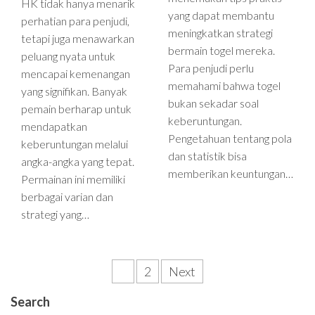
HK tidak hanya menarik
yang dapat membantu
perhatian para penjudi,
meningkatkan strategi
tetapi juga menawarkan
bermain togel mereka.
peluang nyata untuk
Para penjudi perlu
mencapai kemenangan
memahami bahwa togel
yang signifikan. Banyak
bukan sekadar soal
pemain berharap untuk
keberuntungan.
mendapatkan
Pengetahuan tentang pola
keberuntungan melalui
dan statistik bisa
angka-angka yang tepat.
memberikan keuntungan…
Permainan ini memiliki
berbagai varian dan
strategi yang…
Posts
1
2
Next
pagination
Search