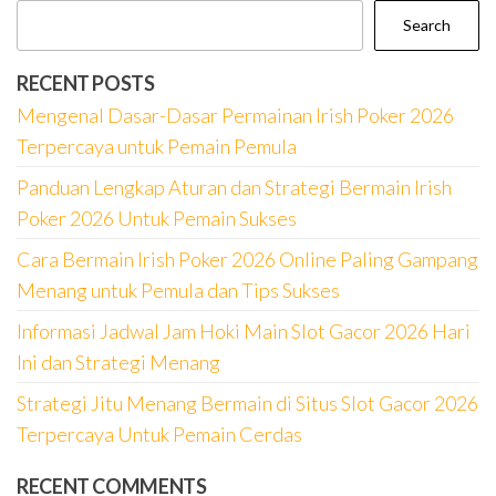
Search
RECENT POSTS
Mengenal Dasar-Dasar Permainan Irish Poker 2026
Terpercaya untuk Pemain Pemula
Panduan Lengkap Aturan dan Strategi Bermain Irish
Poker 2026 Untuk Pemain Sukses
Cara Bermain Irish Poker 2026 Online Paling Gampang
Menang untuk Pemula dan Tips Sukses
Informasi Jadwal Jam Hoki Main Slot Gacor 2026 Hari
Ini dan Strategi Menang
Strategi Jitu Menang Bermain di Situs Slot Gacor 2026
Terpercaya Untuk Pemain Cerdas
RECENT COMMENTS