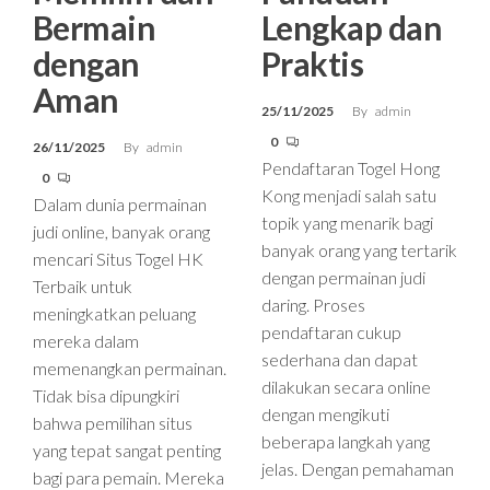
Bermain
Lengkap dan
dengan
Praktis
Aman
25/11/2025
By
admin
0
26/11/2025
By
admin
Pendaftaran Togel Hong
0
Kong menjadi salah satu
Dalam dunia permainan
topik yang menarik bagi
judi online, banyak orang
banyak orang yang tertarik
mencari Situs Togel HK
dengan permainan judi
Terbaik untuk
daring. Proses
meningkatkan peluang
pendaftaran cukup
mereka dalam
sederhana dan dapat
memenangkan permainan.
dilakukan secara online
Tidak bisa dipungkiri
dengan mengikuti
bahwa pemilihan situs
beberapa langkah yang
yang tepat sangat penting
jelas. Dengan pemahaman
bagi para pemain. Mereka