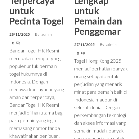
Terpercaya
Lengkap
untuk
untuk
Pecinta Togel
Pemain dan
Penggemar
28/11/2025
By
admin
0
27/11/2025
By
admin
Bandar Togel HK Resmi
0
merupakan tempat yang
Togel Hong Kong 2025
populer untuk bermain
menjadi perhatian banyak
togel hukumnya di
orang sebagai bentuk
Indonesia. Dengan
perjudian yang menarik
menawarkan layanan yang
minat para pemain baik di
aman dan terpercaya,
Indonesia maupun di
Bandar Togel HK Resmi
seluruh dunia. Dengan
menjadi pilihan utama bagi
perkembangan teknologi
para pemain yang ingin
dan akses informasi yang
memasang nomor tanpa
semakin mudah, banyak
khawatir akan penipuan.
yang mencari cara untuk