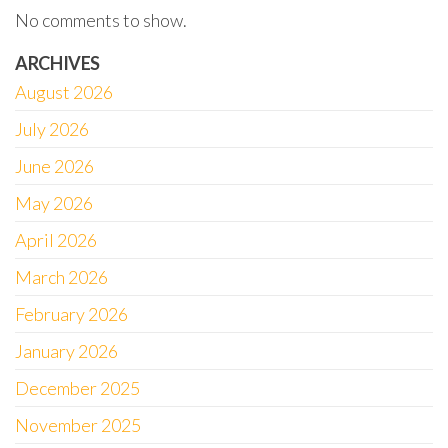
No comments to show.
ARCHIVES
August 2026
July 2026
June 2026
May 2026
April 2026
March 2026
February 2026
January 2026
December 2025
November 2025