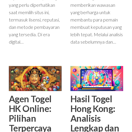
yang perlu diperhatikan
memberikan wawasan
saat memilih situs ini,
yang berharga untuk
termasuk lisensi, reputasi,
membantu para pemain
dan metode pembayaran
membuat keputusan yang
yang tersedia. Di era
lebih tepat. Melalui analisis
digital…
data sebelumnya dan…
Agen Togel
Hasil Togel
HK Online:
Hong Kong:
Pilihan
Analisis
Terpercaya
Lengkap dan