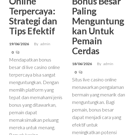
Online
Bonus Besar
Terpercaya:
Paling
Strategi dan
Menguntung
Tips Efektif
kan Untuk
Pemain
19/06/2026
By
admin
Cerdas
0
Mendapatkan bonus
18/06/2026
By
admin
besar di live casino online
0
terpercaya bisa sangat
Situs live casino online
menguntungkan. Dengan
menawarkan pengalaman
memilih platform yang
bermain yang menarik dan
tepat dan memahami jenis
menguntungkan. Bagi
bonus yang ditawarkan,
pemain, bonus besar
pemain dapat
dapat menjadi cara yang
memaksimalkan peluang
efektif untuk
mereka untuk menang.
meningkatkan potensi
Banyak kasino