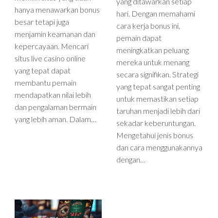
yang ditawarkan setiap
hanya menawarkan bonus
hari. Dengan memahami
besar tetapi juga
cara kerja bonus ini,
menjamin keamanan dan
pemain dapat
kepercayaan. Mencari
meningkatkan peluang
situs live casino online
mereka untuk menang
yang tepat dapat
secara signifikan. Strategi
membantu pemain
yang tepat sangat penting
mendapatkan nilai lebih
untuk memastikan setiap
dan pengalaman bermain
taruhan menjadi lebih dari
yang lebih aman. Dalam…
sekadar keberuntungan.
Mengetahui jenis bonus
dan cara menggunakannya
dengan…