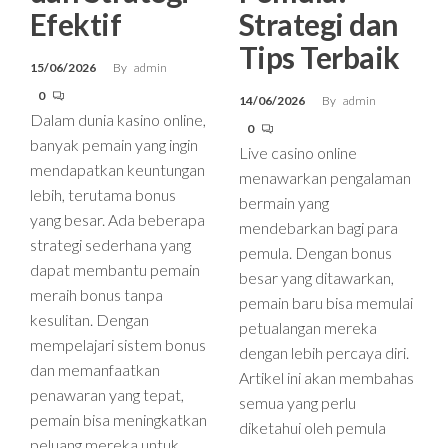
Efektif
Strategi dan
Tips Terbaik
15/06/2026
By
admin
0
14/06/2026
By
admin
Dalam dunia kasino online,
0
banyak pemain yang ingin
Live casino online
mendapatkan keuntungan
menawarkan pengalaman
lebih, terutama bonus
bermain yang
yang besar. Ada beberapa
mendebarkan bagi para
strategi sederhana yang
pemula. Dengan bonus
dapat membantu pemain
besar yang ditawarkan,
meraih bonus tanpa
pemain baru bisa memulai
kesulitan. Dengan
petualangan mereka
mempelajari sistem bonus
dengan lebih percaya diri.
dan memanfaatkan
Artikel ini akan membahas
penawaran yang tepat,
semua yang perlu
pemain bisa meningkatkan
diketahui oleh pemula
peluang mereka untuk