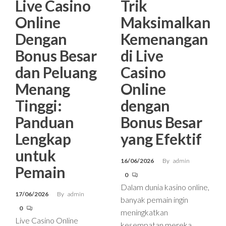
Live Casino
Trik
Online
Maksimalkan
Dengan
Kemenangan
Bonus Besar
di Live
dan Peluang
Casino
Menang
Online
Tinggi:
dengan
Panduan
Bonus Besar
Lengkap
yang Efektif
untuk
16/06/2026
By
admin
Pemain
0
Dalam dunia kasino online,
17/06/2026
By
admin
banyak pemain ingin
0
meningkatkan
Live Casino Online
kesempatan mereka