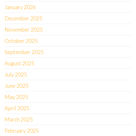
January 2026
December 2025
November 2025
October 2025
September 2025
August 2025
July 2025
June 2025
May 2025
April 2025
March 2025
February 2025