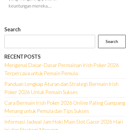
keuntungan mereka.…
Search
Search
RECENT POSTS
Mengenal Dasar-Dasar Permainan Irish Poker 2026
Terpercaya untuk Pemain Pemula
Panduan Lengkap Aturan dan Strategi Bermain Irish
Poker 2026 Untuk Pemain Sukses
Cara Bermain Irish Poker 2026 Online Paling Gampang
Menang untuk Pemula dan Tips Sukses
Informasi Jadwal Jam Hoki Main Slot Gacor 2026 Hari
Ini dan Strategi Menang