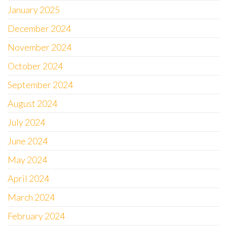
January 2025
December 2024
November 2024
October 2024
September 2024
August 2024
July 2024
June 2024
May 2024
April 2024
March 2024
February 2024