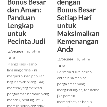
Bonus Besar
dengan
dan Aman:
Bonus Besar
Panduan
Setiap Hari
Lengkap
untuk
untuk
Maksimalkan
Pecinta Judi
Kemenangan
Anda
13/06/2026
By
admin
0
12/06/2026
By
admin
Mengakses kasino
0
langsung online kini
Bermain di live casino
menjadi pilihan populer
online bisa menjadi
bagi banyak orang. Bagi
pengalaman yang
mereka yang mencari
menguntungkan, terutama
pengalaman bermain yang
jika pemain
menarik, penting untuk
memanfaatkan bonus
memilih situs yang tidak