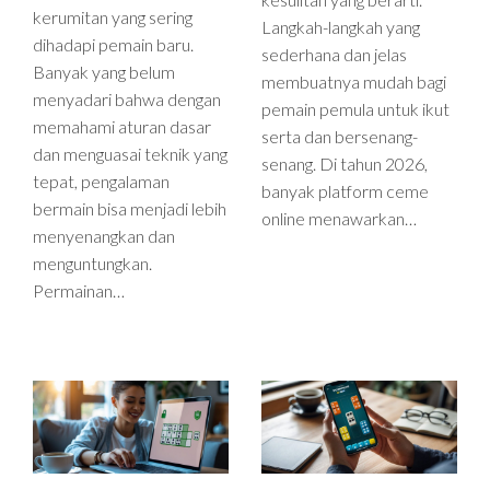
kerumitan yang sering
Langkah-langkah yang
dihadapi pemain baru.
sederhana dan jelas
Banyak yang belum
membuatnya mudah bagi
menyadari bahwa dengan
pemain pemula untuk ikut
memahami aturan dasar
serta dan bersenang-
dan menguasai teknik yang
senang. Di tahun 2026,
tepat, pengalaman
banyak platform ceme
bermain bisa menjadi lebih
online menawarkan…
menyenangkan dan
menguntungkan.
Permainan…