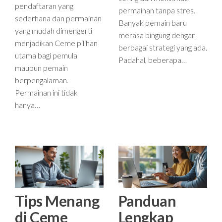
pendaftaran yang
permainan tanpa stres.
sederhana dan permainan
Banyak pemain baru
yang mudah dimengerti
merasa bingung dengan
menjadikan Ceme pilihan
berbagai strategi yang ada.
utama bagi pemula
Padahal, beberapa…
maupun pemain
berpengalaman.
Permainan ini tidak
hanya…
Tips Menang
Panduan
di Ceme
Lengkap