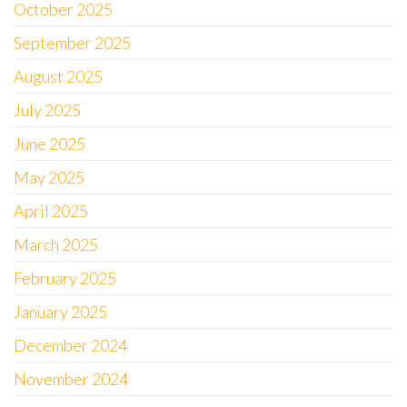
October 2025
September 2025
August 2025
July 2025
June 2025
May 2025
April 2025
March 2025
February 2025
January 2025
December 2024
November 2024