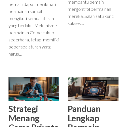
membantu pemain
pemain dapat menikmati
mengontrol permainan
permainan sambil
mereka. Salah satu kunci
mengikuti semua aturan
sukses…
yang berlaku. Mekanisme
permainan Ceme cukup
sederhana, tetapi memiliki
beberapa aturan yang
harus…
Strategi
Panduan
Menang
Lengkap