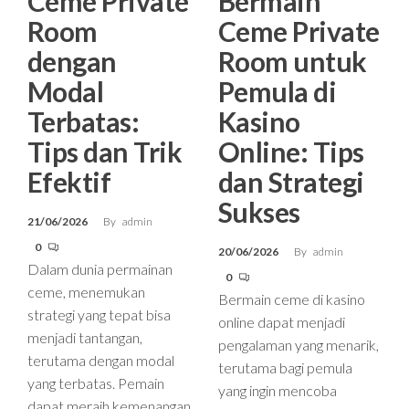
Ceme Private
Bermain
Room
Ceme Private
dengan
Room untuk
Modal
Pemula di
Terbatas:
Kasino
Tips dan Trik
Online: Tips
Efektif
dan Strategi
Sukses
21/06/2026
By
admin
0
20/06/2026
By
admin
Dalam dunia permainan
0
ceme, menemukan
Bermain ceme di kasino
strategi yang tepat bisa
online dapat menjadi
menjadi tantangan,
pengalaman yang menarik,
terutama dengan modal
terutama bagi pemula
yang terbatas. Pemain
yang ingin mencoba
dapat meraih kemenangan