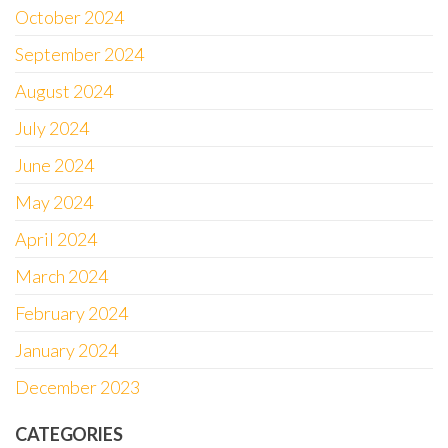
October 2024
September 2024
August 2024
July 2024
June 2024
May 2024
April 2024
March 2024
February 2024
January 2024
December 2023
CATEGORIES