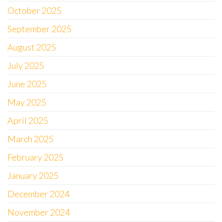
October 2025
September 2025
August 2025
July 2025
June 2025
May 2025
April 2025
March 2025
February 2025
January 2025
December 2024
November 2024