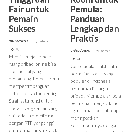
Fair untuk
Pemula:
Pemain
Panduan
Sukses
Lengkap dan
Praktis
29/06/2026
By
admin
0
28/06/2026
By
admin
Memilih meja ceme di
0
ruang pribadi online bisa
Ceme adalah salah satu
menjadi hal yang
permainan kartu yang
menantang. Pemain perlu
populer di Indonesia,
mempertimbangkan
terutama di ruangan
beberapa faktor penting.
pribadi. Mempelajari pola
Salah satu kunci untuk
permainan menjadi kunci
meraih pengalaman yang
agar pemain pemula dapat
baik adalah memilih meja
meningkatkan
dengan RTP yang tinggi
kemampuannya dengan
dan permainan yang adil.