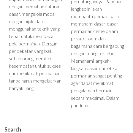
peruntungannya. Panduan
dengan memahami aturan
lengkap ini akan
dasar, mengelola modal
membantu pemain baru
dengan bijak, dan
memahami dasar-dasar
menggunakan teknik yang
permainan ceme dalam
tepat untuk membaca
private room dan
pola permainan. Dengan
bagaimana cara bergabung
pendekatan yang baik,
dengan ruang tersebut.
setiap orang memiliki
Memahami langkah-
kesempatan untuk sukses
langkah dasar dan etika
dan menikmati permainan
permainan sangat penting
tanpa harus mengeluarkan
agar dapat menikmati
banyak uang.…
pengalaman bermain
secara maksimal. Dalam
panduan…
Search