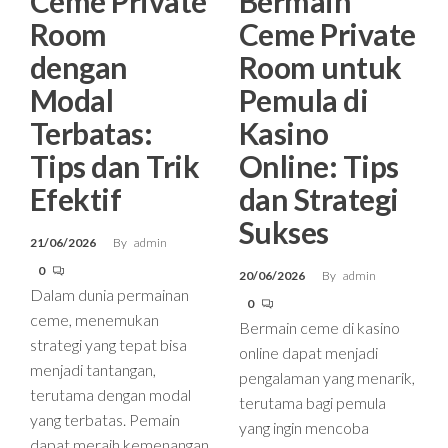
Ceme Private
Bermain
Room
Ceme Private
dengan
Room untuk
Modal
Pemula di
Terbatas:
Kasino
Tips dan Trik
Online: Tips
Efektif
dan Strategi
Sukses
21/06/2026
By
admin
0
20/06/2026
By
admin
Dalam dunia permainan
0
ceme, menemukan
Bermain ceme di kasino
strategi yang tepat bisa
online dapat menjadi
menjadi tantangan,
pengalaman yang menarik,
terutama dengan modal
terutama bagi pemula
yang terbatas. Pemain
yang ingin mencoba
dapat meraih kemenangan