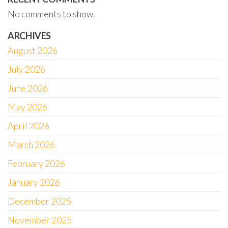
No comments to show.
ARCHIVES
August 2026
July 2026
June 2026
May 2026
April 2026
March 2026
February 2026
January 2026
December 2025
November 2025