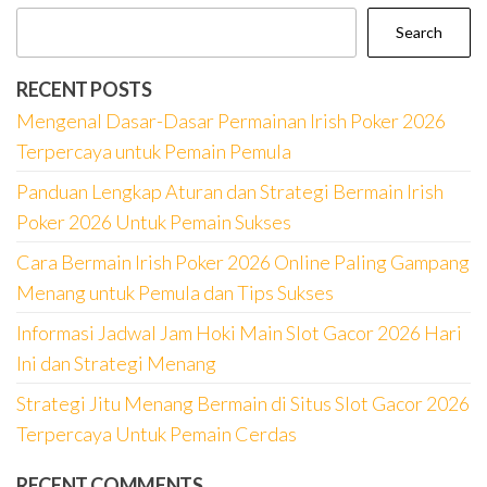
Search
RECENT POSTS
Mengenal Dasar-Dasar Permainan Irish Poker 2026
Terpercaya untuk Pemain Pemula
Panduan Lengkap Aturan dan Strategi Bermain Irish
Poker 2026 Untuk Pemain Sukses
Cara Bermain Irish Poker 2026 Online Paling Gampang
Menang untuk Pemula dan Tips Sukses
Informasi Jadwal Jam Hoki Main Slot Gacor 2026 Hari
Ini dan Strategi Menang
Strategi Jitu Menang Bermain di Situs Slot Gacor 2026
Terpercaya Untuk Pemain Cerdas
RECENT COMMENTS