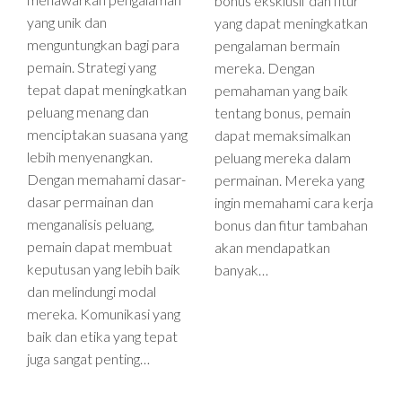
bonus eksklusif dan fitur
yang unik dan
yang dapat meningkatkan
menguntungkan bagi para
pengalaman bermain
pemain. Strategi yang
mereka. Dengan
tepat dapat meningkatkan
pemahaman yang baik
peluang menang dan
tentang bonus, pemain
menciptakan suasana yang
dapat memaksimalkan
lebih menyenangkan.
peluang mereka dalam
Dengan memahami dasar-
permainan. Mereka yang
dasar permainan dan
ingin memahami cara kerja
menganalisis peluang,
bonus dan fitur tambahan
pemain dapat membuat
akan mendapatkan
keputusan yang lebih baik
banyak…
dan melindungi modal
mereka. Komunikasi yang
baik dan etika yang tepat
juga sangat penting…