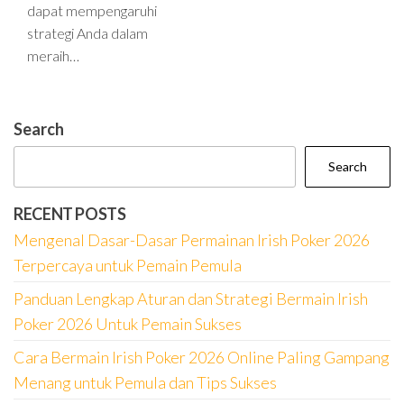
dapat mempengaruhi
strategi Anda dalam
meraih…
Search
Search
RECENT POSTS
Mengenal Dasar-Dasar Permainan Irish Poker 2026
Terpercaya untuk Pemain Pemula
Panduan Lengkap Aturan dan Strategi Bermain Irish
Poker 2026 Untuk Pemain Sukses
Cara Bermain Irish Poker 2026 Online Paling Gampang
Menang untuk Pemula dan Tips Sukses