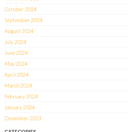
October 2024
September 2024
August 2024
July 2024
June 2024
May 2024
April 2024
March 2024
February 2024
January 2024
December 2023
CATEGORIES