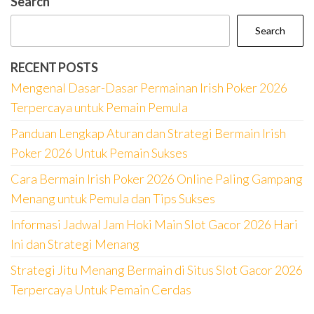
Search
Search
RECENT POSTS
Mengenal Dasar-Dasar Permainan Irish Poker 2026
Terpercaya untuk Pemain Pemula
Panduan Lengkap Aturan dan Strategi Bermain Irish
Poker 2026 Untuk Pemain Sukses
Cara Bermain Irish Poker 2026 Online Paling Gampang
Menang untuk Pemula dan Tips Sukses
Informasi Jadwal Jam Hoki Main Slot Gacor 2026 Hari
Ini dan Strategi Menang
Strategi Jitu Menang Bermain di Situs Slot Gacor 2026
Terpercaya Untuk Pemain Cerdas