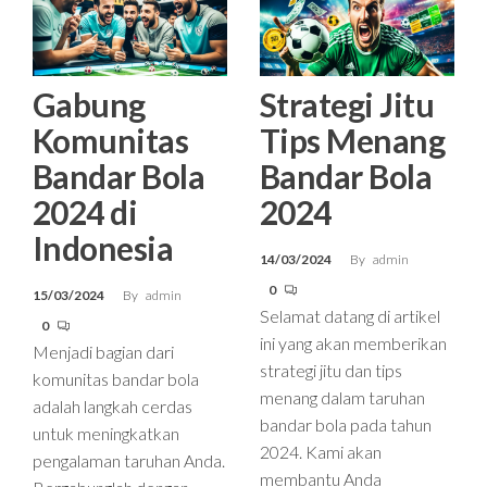
Gabung
Strategi Jitu
Komunitas
Tips Menang
Bandar Bola
Bandar Bola
2024 di
2024
Indonesia
14/03/2024
By
admin
0
15/03/2024
By
admin
Selamat datang di artikel
0
ini yang akan memberikan
Menjadi bagian dari
strategi jitu dan tips
komunitas bandar bola
menang dalam taruhan
adalah langkah cerdas
bandar bola pada tahun
untuk meningkatkan
2024. Kami akan
pengalaman taruhan Anda.
membantu Anda