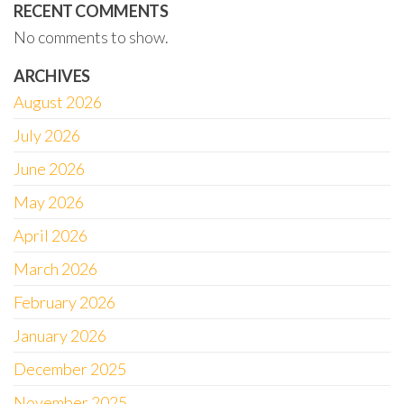
RECENT COMMENTS
No comments to show.
ARCHIVES
August 2026
July 2026
June 2026
May 2026
April 2026
March 2026
February 2026
January 2026
December 2025
November 2025