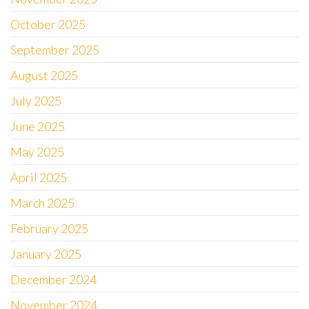
October 2025
September 2025
August 2025
July 2025
June 2025
May 2025
April 2025
March 2025
February 2025
January 2025
December 2024
November 2024