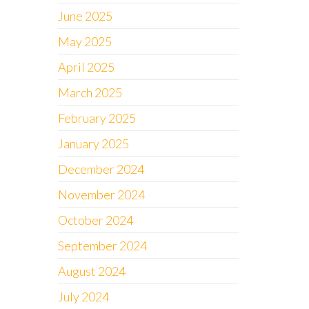
June 2025
May 2025
April 2025
March 2025
February 2025
January 2025
December 2024
November 2024
October 2024
September 2024
August 2024
July 2024