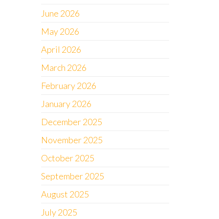
June 2026
May 2026
April 2026
March 2026
February 2026
January 2026
December 2025
November 2025
October 2025
September 2025
August 2025
July 2025