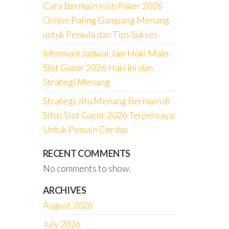
Cara Bermain Irish Poker 2026
Online Paling Gampang Menang
untuk Pemula dan Tips Sukses
Informasi Jadwal Jam Hoki Main
Slot Gacor 2026 Hari Ini dan
Strategi Menang
Strategi Jitu Menang Bermain di
Situs Slot Gacor 2026 Terpercaya
Untuk Pemain Cerdas
RECENT COMMENTS
No comments to show.
ARCHIVES
August 2026
July 2026