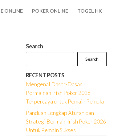
E ONLINE
POKER ONLINE
TOGEL HK
Search
Search
RECENT POSTS
Mengenal Dasar-Dasar
Permainan Irish Poker 2026
Terpercaya untuk Pemain Pemula
Panduan Lengkap Aturan dan
Strategi Bermain Irish Poker 2026
Untuk Pemain Sukses