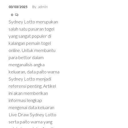
03/03/2025
By
admin
0
Sydney Lotto merupakan
salah satu pasaran togel
yang sangat populer di
kalangan pemain togel
online. Untuk membantu
para bettor dalam
menganalisis angka
keluaran, data paito warna
Sydney Lotto menjadi
referensi penting. Artikel
ini akan memberikan
informasi lengkap
mengenai data keluaran
Live Draw Sydney Lotto
serta paito warna yang