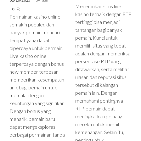
02/10/2025
By
admin
Menemukan situs live
0
kasino terbaik dengan RTP
Permainan kasino online
tertinggi bisa menjadi
semakin populer, dan
tantangan bagi banyak
banyak pemain mencari
pemain. Kunci untuk
tempat yang dapat
memilih situs yang tepat
dipercaya untuk bermain.
adalah dengan memeriksa
Live kasino online
persentase RTP yang
terpercaya dengan bonus
ditawarkan, serta melihat
new member terbesar
ulasan dan reputasi situs
memberikan kesempatan
tersebut di kalangan
unik bagi pemain untuk
pemain lain. Dengan
memulai dengan
memahami pentingnya
keuntungan yang signifikan.
RTP, pemain dapat
Dengan bonus yang
meningkatkan peluang
menarik, pemain baru
mereka untuk meraih
dapat mengeksplorasi
kemenangan. Selain itu,
berbagai permainan tanpa
penting untuk