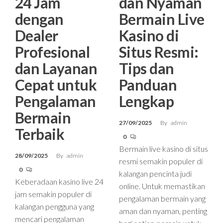
24 Jam
dan Nyaman
dengan
Bermain Live
Dealer
Kasino di
Profesional
Situs Resmi:
dan Layanan
Tips dan
Cepat untuk
Panduan
Pengalaman
Lengkap
Bermain
27/09/2025
By
admin
Terbaik
0
Bermain live kasino di situs
28/09/2025
By
admin
resmi semakin populer di
0
kalangan pencinta judi
Keberadaan kasino live 24
online. Untuk memastikan
jam semakin populer di
pengalaman bermain yang
kalangan pengguna yang
aman dan nyaman, penting
mencari pengalaman