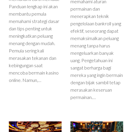
memahami aturan
Panduan lengkap ini akan
permainan dan
membantu pemula
menerapkan teknik
memahami strategi dasar
pengelolaan bankroll yang
dan tips penting untuk
efektif, seseorang dapat
meningkatkan peluang
memaksimalkan peluang
menang dengan mudah.
menang tanpa harus
Pemula sering kali
mengeluarkan banyak
merasakan tekanan dan
uang. Pengetahuan ini
kebingungan saat
sangat berharga bagi
mencoba bermain kasino
mereka yang ingin bermain
online. Namun,…
dengan bijak sambil tetap
merasakan keseruan
permainan.…