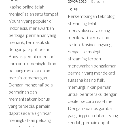
25/09/2025
By
admin
Kasino online telah
0
menjadi salah satu tempat
Perkembangan teknologi
hiburan yang populer di
streaming telah
Indonesia, menawarkan
merevolusi cara orang
berbagai permainan yang
menikmati permainan
menarik, termasuk slot
kasino. Kasino langsung
dengan jackpot besar.
dengan teknologi
Banyak pemain mencari
streaming terbaru
cara untuk meningkatkan
menawarkan pengalaman
peluang mereka dalam
bermain yang mendekati
meraih kemenangan.
suasana kasino fisik,
Dengan mengenali pola
memungkinkan pemain
permainan dan
untuk berinteraksi dengan
memanfaatkan bonus
dealer secara real-time.
yang tersedia, pemain
Dengan kualitas gambar
dapat secara signifikan
yang tinggi dan latensi yang
meningkatkan peluang
rendah, pemain dapat