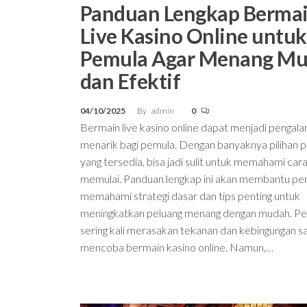
Panduan Lengkap Berma
Live Kasino Online untuk
Pemula Agar Menang M
dan Efektif
04/10/2025
By
admin
0
Bermain live kasino online dapat menjadi pengal
menarik bagi pemula. Dengan banyaknya pilihan 
yang tersedia, bisa jadi sulit untuk memahami car
memulai. Panduan lengkap ini akan membantu pe
memahami strategi dasar dan tips penting untuk
meningkatkan peluang menang dengan mudah. P
sering kali merasakan tekanan dan kebingungan s
mencoba bermain kasino online. Namun,…