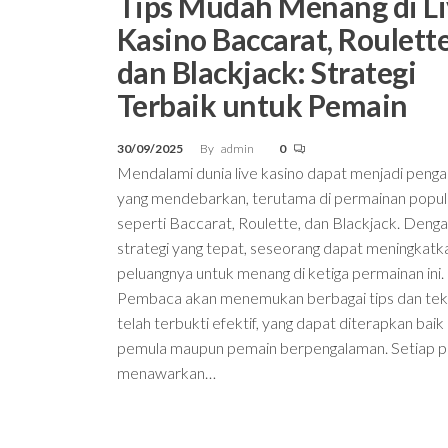
Tips Mudah Menang di L
Kasino Baccarat, Roulette
dan Blackjack: Strategi
Terbaik untuk Pemain
30/09/2025
By
admin
0
Mendalami dunia live kasino dapat menjadi peng
yang mendebarkan, terutama di permainan popul
seperti Baccarat, Roulette, dan Blackjack. Deng
strategi yang tepat, seseorang dapat meningkatk
peluangnya untuk menang di ketiga permainan ini.
Pembaca akan menemukan berbagai tips dan tek
telah terbukti efektif, yang dapat diterapkan baik
pemula maupun pemain berpengalaman. Setiap 
menawarkan…