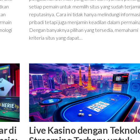
tkan
setiap pemain untuk memilih situs yang sudah terjami
kan
reputasinya. Cara ini tidak hanya melindungi informasi
ermain
pribadi tetapi juga menjamin keadilan dalam permain
nologi
Dengan banyaknya pilihan yang tersedia, memahami
kriteria situs yang dapat…
r di
Live Kasino dengan Teknol