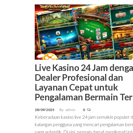
Live Kasino 24 Jam deng
Dealer Profesional dan
Layanan Cepat untuk
Pengalaman Bermain Ter
28/09/2025
By
admin
0
Keberadaan kasino live 24 jam semakin populer d
kalangan pengguna yang mencari pengalaman ber
yang autentik. Di sini, pemain dapat menikmati int