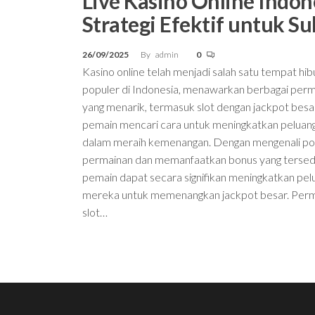
Live Kasino Online Indon
Strategi Efektif untuk Su
26/09/2025
By
admin
0
Kasino online telah menjadi salah satu tempat hi
populer di Indonesia, menawarkan berbagai per
yang menarik, termasuk slot dengan jackpot besa
pemain mencari cara untuk meningkatkan pelua
dalam meraih kemenangan. Dengan mengenali po
permainan dan memanfaatkan bonus yang tersed
pemain dapat secara signifikan meningkatkan pel
mereka untuk memenangkan jackpot besar. Per
slot…