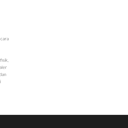
 cara
isik,
aler
 dan
i