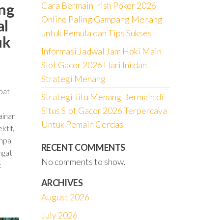
Cara Bermain Irish Poker 2026
ang
Online Paling Gampang Menang
al
untuk Pemula dan Tips Sukses
uk
Informasi Jadwal Jam Hoki Main
Slot Gacor 2026 Hari Ini dan
Strategi Menang
pat
Strategi Jitu Menang Bermain di
Situs Slot Gacor 2026 Terpercaya
ainan
Untuk Pemain Cerdas
ktif,
anpa
RECENT COMMENTS
ngat
No comments to show.
k
ARCHIVES
August 2026
July 2026