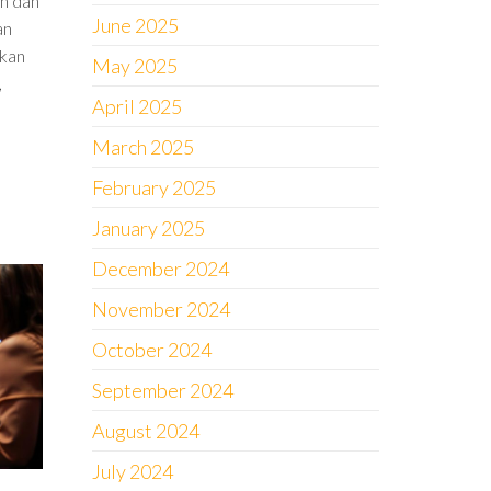
an dan
June 2025
an
tkan
May 2025
,
April 2025
March 2025
February 2025
January 2025
December 2024
November 2024
October 2024
September 2024
August 2024
July 2024