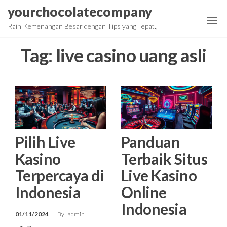
Skip
yourchocolatecompany
to
Raih Kemenangan Besar dengan Tips yang Tepat.,
the
content
Tag:
live casino uang asli
Pilih Live
Panduan
Kasino
Terbaik Situs
Terpercaya di
Live Kasino
Indonesia
Online
Indonesia
01/11/2024
By
admin