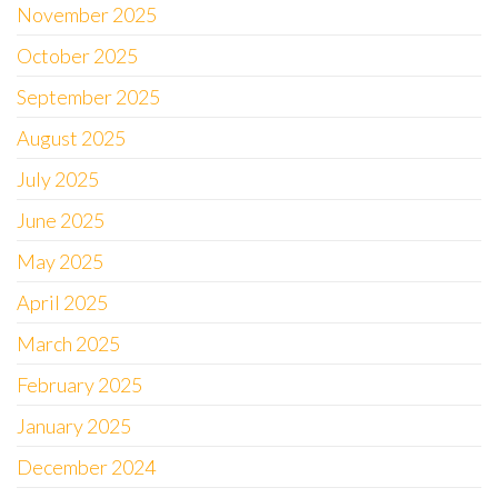
November 2025
October 2025
September 2025
August 2025
July 2025
June 2025
May 2025
April 2025
March 2025
February 2025
January 2025
December 2024