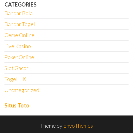
CATEGORIES
Bandar Bola
Bandar Togel
Ceme Online
Live Kasino
Poker Online
Slot Gacor
Togel HK
Uncategorized
Situs Toto
Theme by
EnvoThemes