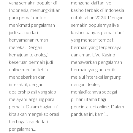
yang semakin populer di
mengenai daftar live
Indonesia, memungkinkan
kasino terbaik di Indonesia
para pemain untuk
untuk tahun 2024. Dengan
menikmati pengalaman
semakin populernya live
judi kasino dari
kasino, banyak pemain judi
kenyamanan rumah
yang mencari tempat
mereka. Dengan
bermain yang terpercaya
kemajuan teknologi,
dan aman. Live Kasino
keseruan bermain judi
menawarkan pengalaman
online menjadi lebih
bermain yang autentik
mendebarkan dan
melalui interaksi langsung
interaktif, dengan
dengan dealer,
dealership asli yang siap
menjadikannya sebagai
melayani langsung para
pilihan utama bagi
pemain. Dalam bagian ini,
pencinta judi online. Dalam
kita akan mengeksplorasi
panduan ini, kami…
berbagai aspek dari
pengalaman…