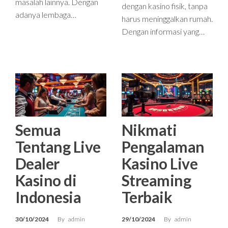
masalah lainnya. Dengan
dengan kasino fisik, tanpa
adanya lembaga…
harus meninggalkan rumah.
Dengan informasi yang…
Semua
Nikmati
Tentang Live
Pengalaman
Dealer
Kasino Live
Kasino di
Streaming
Indonesia
Terbaik
30/10/2024
By
admin
29/10/2024
By
admin