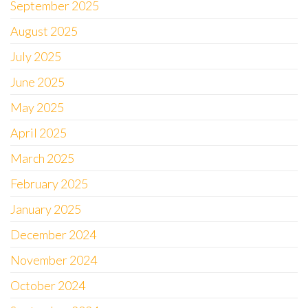
September 2025
August 2025
July 2025
June 2025
May 2025
April 2025
March 2025
February 2025
January 2025
December 2024
November 2024
October 2024