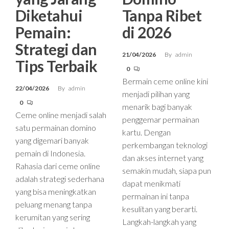
Diketahui
Tanpa Ribet
Pemain:
di 2026
Strategi dan
21/04/2026
By
admin
Tips Terbaik
0
Bermain ceme online kini
22/04/2026
By
admin
menjadi pilihan yang
0
menarik bagi banyak
Ceme online menjadi salah
penggemar permainan
satu permainan domino
kartu. Dengan
yang digemari banyak
perkembangan teknologi
pemain di Indonesia.
dan akses internet yang
Rahasia dari ceme online
semakin mudah, siapa pun
adalah strategi sederhana
dapat menikmati
yang bisa meningkatkan
permainan ini tanpa
peluang menang tanpa
kesulitan yang berarti.
kerumitan yang sering
Langkah-langkah yang