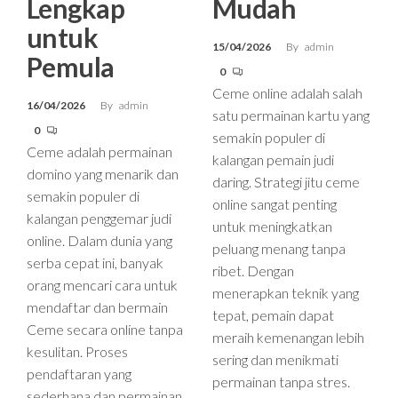
Lengkap
Mudah
untuk
15/04/2026
By
admin
Pemula
0
Ceme online adalah salah
16/04/2026
By
admin
satu permainan kartu yang
0
semakin populer di
Ceme adalah permainan
kalangan pemain judi
domino yang menarik dan
daring. Strategi jitu ceme
semakin populer di
online sangat penting
kalangan penggemar judi
untuk meningkatkan
online. Dalam dunia yang
peluang menang tanpa
serba cepat ini, banyak
ribet. Dengan
orang mencari cara untuk
menerapkan teknik yang
mendaftar dan bermain
tepat, pemain dapat
Ceme secara online tanpa
meraih kemenangan lebih
kesulitan. Proses
sering dan menikmati
pendaftaran yang
permainan tanpa stres.
sederhana dan permainan