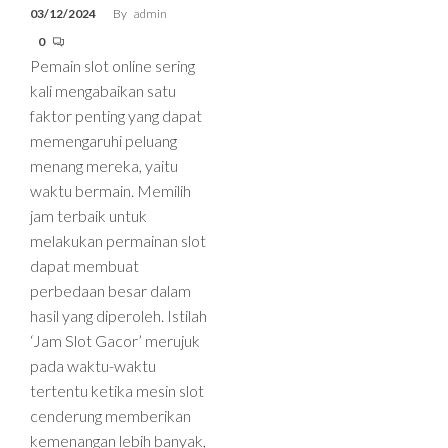
03/12/2024
By
admin
0
Pemain slot online sering
kali mengabaikan satu
faktor penting yang dapat
memengaruhi peluang
menang mereka, yaitu
waktu bermain. Memilih
jam terbaik untuk
melakukan permainan slot
dapat membuat
perbedaan besar dalam
hasil yang diperoleh. Istilah
‘Jam Slot Gacor’ merujuk
pada waktu-waktu
tertentu ketika mesin slot
cenderung memberikan
kemenangan lebih banyak,