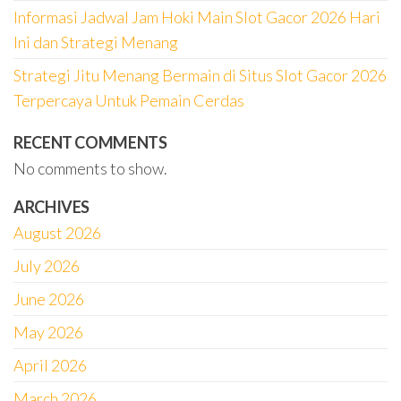
Informasi Jadwal Jam Hoki Main Slot Gacor 2026 Hari
Ini dan Strategi Menang
Strategi Jitu Menang Bermain di Situs Slot Gacor 2026
Terpercaya Untuk Pemain Cerdas
RECENT COMMENTS
No comments to show.
ARCHIVES
August 2026
July 2026
June 2026
May 2026
April 2026
March 2026