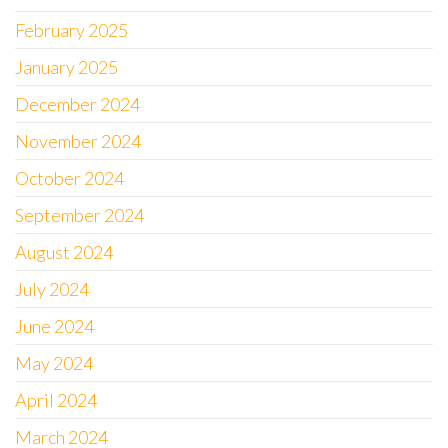
February 2025
January 2025
December 2024
November 2024
October 2024
September 2024
August 2024
July 2024
June 2024
May 2024
April 2024
March 2024