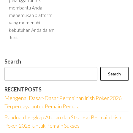
pelanggan untuk
membantu Anda
menemukan platform
yang memenuhi
kebutuhan Anda dalam
Judi…
Search
Search
RECENT POSTS
Mengenal Dasar-Dasar Permainan Irish Poker 2026
Terpercaya untuk Pemain Pemula
Panduan Lengkap Aturan dan Strategi Bermain Irish
Poker 2026 Untuk Pemain Sukses