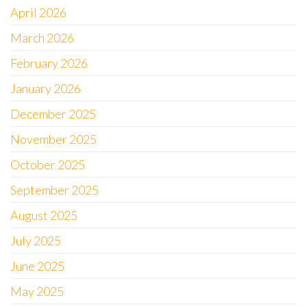
April 2026
March 2026
February 2026
January 2026
December 2025
November 2025
October 2025
September 2025
August 2025
July 2025
June 2025
May 2025