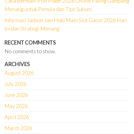
Cara Bermain Irish Poker 2026 Online Paling Gampang
Menang untuk Pemula dan Tips Sukses
Informasi Jadwal Jam Hoki Main Slot Gacor 2026 Hari
Ini dan Strategi Menang
RECENT COMMENTS
No comments to show.
ARCHIVES
August 2026
July 2026
June 2026
May 2026
April 2026
March 2026