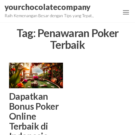
Skip
yourchocolatecompany
to
Raih Kemenangan Besar dengan Tips yang Tepat.,
the
content
Tag:
Penawaran Poker
Terbaik
Dapatkan
Bonus Poker
Online
Terbaik di