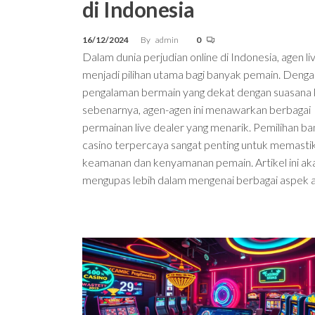
di Indonesia
16/12/2024
By
admin
0
Dalam dunia perjudian online di Indonesia, agen li
menjadi pilihan utama bagi banyak pemain. Denga
pengalaman bermain yang dekat dengan suasana 
sebenarnya, agen-agen ini menawarkan berbagai
permainan live dealer yang menarik. Pemilihan b
casino terpercaya sangat penting untuk memasti
keamanan dan kenyamanan pemain. Artikel ini ak
mengupas lebih dalam mengenai berbagai aspek