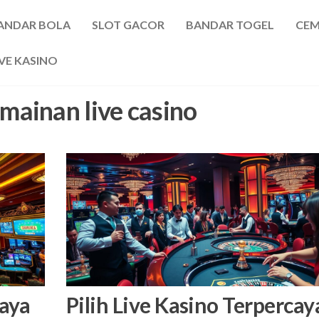
ANDAR BOLA
SLOT GACOR
BANDAR TOGEL
CEM
IVE KASINO
mainan live casino
caya
Pilih Live Kasino Terpercay