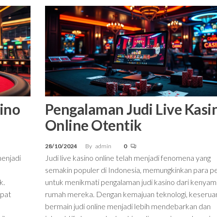
ino
Pengalaman Judi Live Kasi
Online Otentik
28/10/2024
By
admin
0
menjadi
Judi live kasino online telah menjadi fenomena yang
semakin populer di Indonesia, memungkinkan para p
k.
untuk menikmati pengalaman judi kasino dari kenya
apat
rumah mereka. Dengan kemajuan teknologi, keserua
bermain judi online menjadi lebih mendebarkan dan