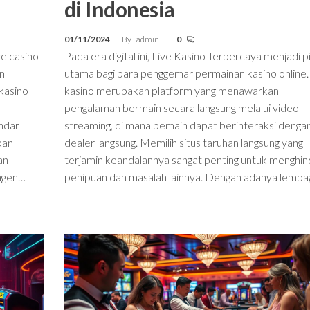
di Indonesia
01/11/2024
By
admin
0
ve casino
Pada era digital ini, Live Kasino Terpercaya menjadi pi
n
utama bagi para penggemar permainan kasino online.
kasino
kasino merupakan platform yang menawarkan
pengalaman bermain secara langsung melalui video
andar
streaming, di mana pemain dapat berinteraksi denga
kan
dealer langsung. Memilih situs taruhan langsung yang
an
terjamin keandalannya sangat penting untuk menghin
 agen…
penipuan dan masalah lainnya. Dengan adanya lemb