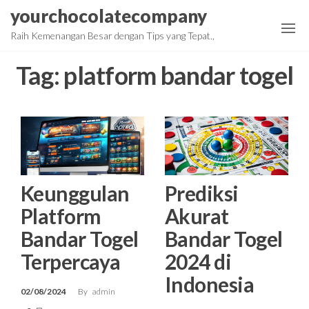
Skip
yourchocolatecompany
to
Raih Kemenangan Besar dengan Tips yang Tepat.,
the
content
Tag:
platform bandar togel
Keunggulan
Prediksi
Platform
Akurat
Bandar Togel
Bandar Togel
Terpercaya
2024 di
Indonesia
02/08/2024
By
admin