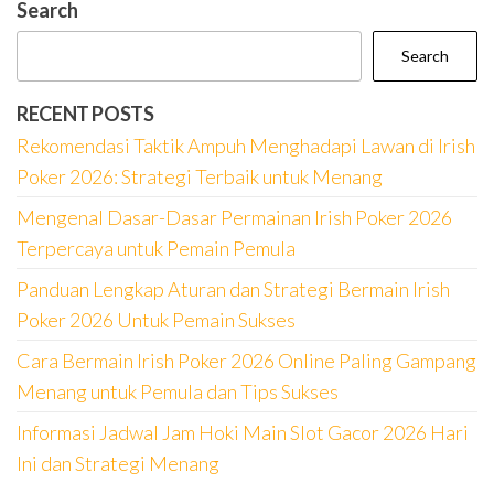
Search
Search
RECENT POSTS
Rekomendasi Taktik Ampuh Menghadapi Lawan di Irish
Poker 2026: Strategi Terbaik untuk Menang
Mengenal Dasar-Dasar Permainan Irish Poker 2026
Terpercaya untuk Pemain Pemula
Panduan Lengkap Aturan dan Strategi Bermain Irish
Poker 2026 Untuk Pemain Sukses
Cara Bermain Irish Poker 2026 Online Paling Gampang
Menang untuk Pemula dan Tips Sukses
Informasi Jadwal Jam Hoki Main Slot Gacor 2026 Hari
Ini dan Strategi Menang