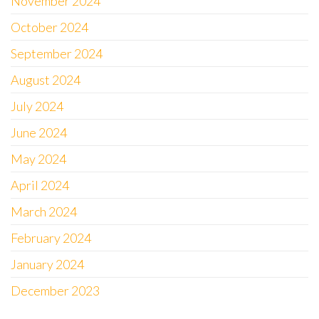
November 2024
October 2024
September 2024
August 2024
July 2024
June 2024
May 2024
April 2024
March 2024
February 2024
January 2024
December 2023