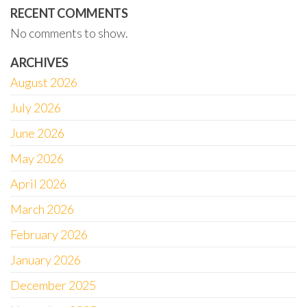
RECENT COMMENTS
No comments to show.
ARCHIVES
August 2026
July 2026
June 2026
May 2026
April 2026
March 2026
February 2026
January 2026
December 2025