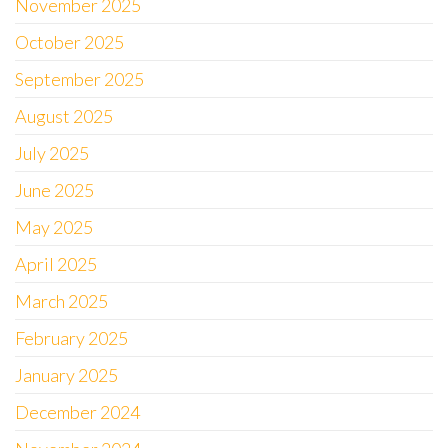
November 2025
October 2025
September 2025
August 2025
July 2025
June 2025
May 2025
April 2025
March 2025
February 2025
January 2025
December 2024