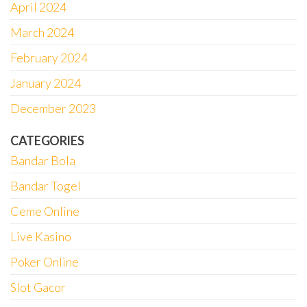
April 2024
March 2024
February 2024
January 2024
December 2023
CATEGORIES
Bandar Bola
Bandar Togel
Ceme Online
Live Kasino
Poker Online
Slot Gacor