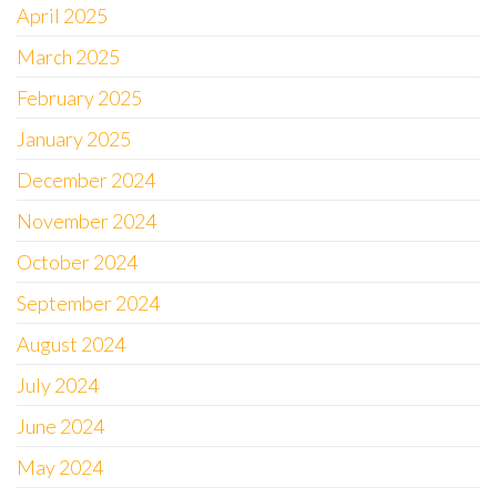
April 2025
March 2025
February 2025
January 2025
December 2024
November 2024
October 2024
September 2024
August 2024
July 2024
June 2024
May 2024