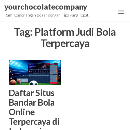
Skip
yourchocolatecompany
to
Raih Kemenangan Besar dengan Tips yang Tepat.,
the
content
Tag:
Platform Judi Bola
Terpercaya
Daftar Situs
Bandar Bola
Online
Terpercaya di