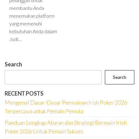
pelanggan untuk
membantu Anda
menemukan platform
yang memenuhi
kebutuhan Anda dalam
Judi…
Search
Search
RECENT POSTS
Mengenal Dasar-Dasar Permainan Irish Poker 2026
Terpercaya untuk Pemain Pemula
Panduan Lengkap Aturan dan Strategi Bermain Irish
Poker 2026 Untuk Pemain Sukses